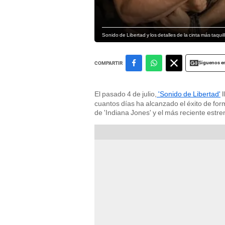
Sonido de Libertad y los detalles de la cinta más taqu
Siguenos e
COMPARTIR
El pasado 4 de julio,
'Sonido de Libertad'
l
cuantos días ha alcanzado el éxito de for
de 'Indiana Jones' y el más reciente es