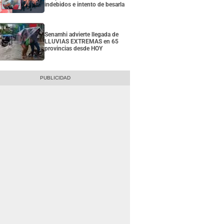
indebidos e intento de besarla
Senamhi advierte llegada de
LLUVIAS EXTREMAS en 65
provincias desde HOY