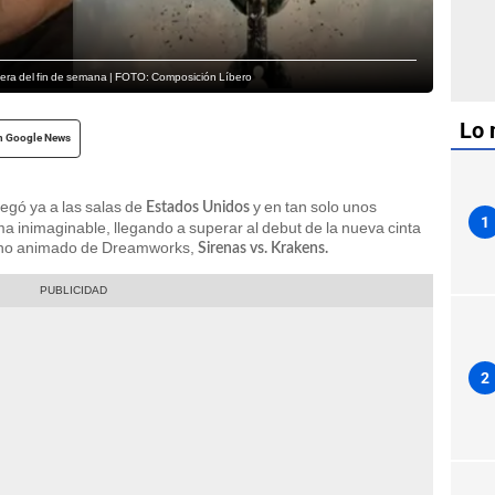
illera del fin de semana | FOTO: Composición Líbero
Lo 
n Google News
legó ya a las salas de
y en tan solo unos
Estados Unidos
1
ma inimaginable, llegando a superar al debut de la nueva cinta
treno animado de Dreamworks,
Sirenas vs. Krakens.
2