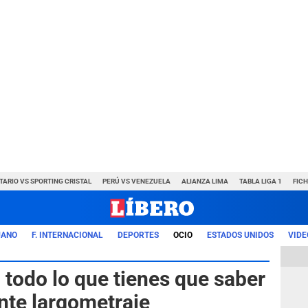
TARIO VS SPORTING CRISTAL
PERÚ VS VENEZUELA
ALIANZA LIMA
TABLA LIGA 1
FIC
UANO
F. INTERNACIONAL
DEPORTES
OCIO
ESTADOS UNIDOS
VIDE
 todo lo que tienes que saber
nte largometraje