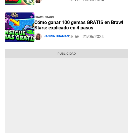
Brawl Stars
Cómo ganar 100 gemas GRATIS en Brawl
Stars: explicado en 4 pasos
Jasmin Huaman
15:56 | 21/05/2024