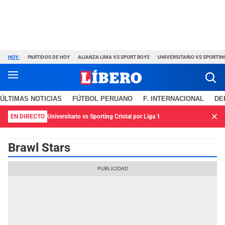
HOY:
PARTIDOS DE HOY
ALIANZA LIMA VS SPORT BOYS
UNIVERSITARIO VS SPORTIN
ÚLTIMAS NOTICIAS
FÚTBOL PERUANO
F. INTERNACIONAL
DE
EN DIRECTO
Universitario vs Sporting Cristal por Liga 1
Brawl Stars