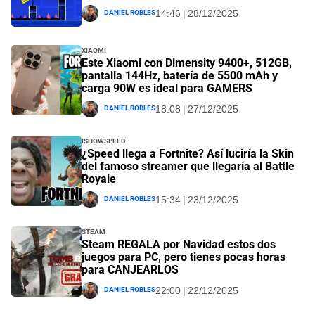
Daniel Robles
14:46 | 28/12/2025
Xiaomi
Este Xiaomi con Dimensity 9400+, 512GB,
pantalla 144Hz, batería de 5500 mAh y
carga 90W es ideal para GAMERS
Daniel Robles
18:08 | 27/12/2025
IShowSpeed
¿Speed llega a Fortnite? Así luciría la Skin
del famoso streamer que llegaría al Battle
Royale
Daniel Robles
15:34 | 23/12/2025
Steam
Steam REGALA por Navidad estos dos
juegos para PC, pero tienes pocas horas
para CANJEARLOS
Daniel Robles
22:00 | 22/12/2025