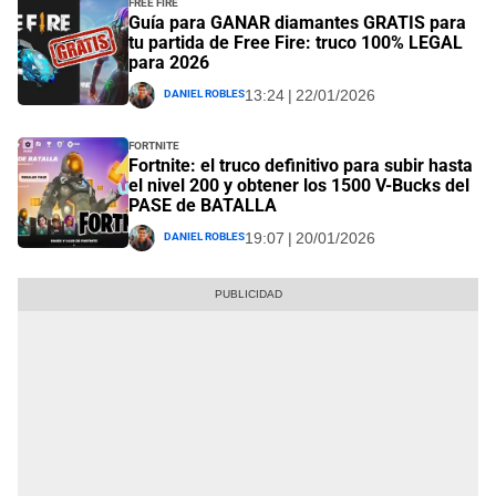
Free Fire
Guía para GANAR diamantes GRATIS para
tu partida de Free Fire: truco 100% LEGAL
para 2026
Daniel Robles
13:24 | 22/01/2026
Fortnite
Fortnite: el truco definitivo para subir hasta
el nivel 200 y obtener los 1500 V-Bucks del
PASE de BATALLA
Daniel Robles
19:07 | 20/01/2026