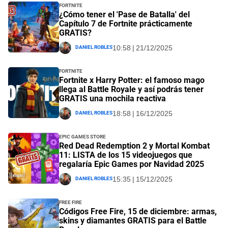
Fortnite
¿Cómo tener el 'Pase de Batalla' del
Capítulo 7 de Fortnite prácticamente
GRATIS?
Daniel Robles
10:58 | 21/12/2025
Fortnite
Fortnite x Harry Potter: el famoso mago
llega al Battle Royale y así podrás tener
GRATIS una mochila reactiva
Daniel Robles
18:58 | 16/12/2025
Epic Games Store
Red Dead Redemption 2 y Mortal Kombat
11: LISTA de los 15 videojuegos que
regalaría Epic Games por Navidad 2025
Daniel Robles
15:35 | 15/12/2025
Free Fire
Códigos Free Fire, 15 de diciembre: armas,
skins y diamantes GRATIS para el Battle