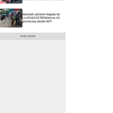
Senamhi advierte llegada de
LLUVIAS EXTREMAS en 65
provincias desde HOY