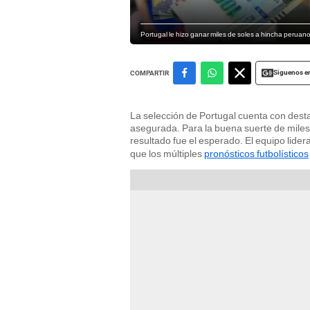
Portugal le hizo ganar miles de soles a hincha peruan
Siguenos e
COMPARTIR
La selección de Portugal cuenta con destac
asegurada. Para la buena suerte de miles
resultado fue el esperado. El equipo lide
que los múltiples
pronósticos futbolísticos