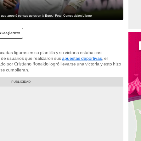
o que apostó por sus goles en la Euro. | Foto: Composición Líbero
n Google News
adas figuras en su plantilla y su victoria estaba casi
 de usuarios que realizaron sus
apuestas deportivas
, el
rado por
logró llevarse una victoria y esto hizo
Cristiano Ronaldo
se cumplieran.