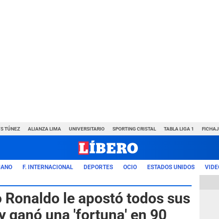
VS TÚNEZ
ALIANZA LIMA
UNIVERSITARIO
SPORTING CRISTAL
TABLA LIGA 1
FICHAJ
UANO
F. INTERNACIONAL
DEPORTES
OCIO
ESTADOS UNIDOS
VIDE
o Ronaldo le apostó todos sus
y ganó una 'fortuna' en 90