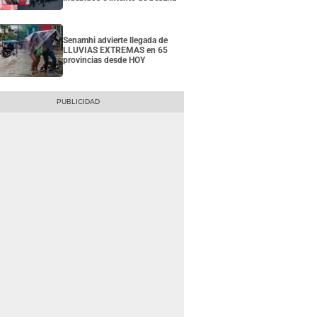
Senamhi advierte llegada de
LLUVIAS EXTREMAS en 65
provincias desde HOY