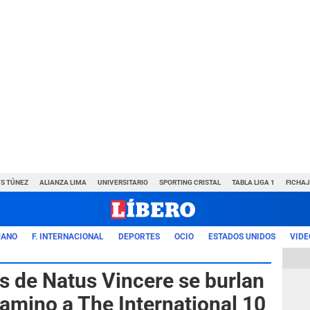
VS TÚNEZ
ALIANZA LIMA
UNIVERSITARIO
SPORTING CRISTAL
TABLA LIGA 1
FICHAJ
UANO
F. INTERNACIONAL
DEPORTES
OCIO
ESTADOS UNIDOS
VIDE
s de Natus Vincere se burlan
camino a The International 10