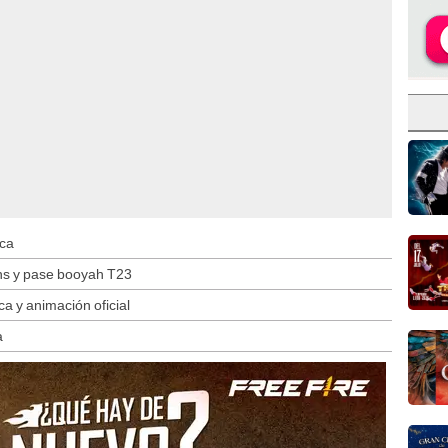
ica
ens y pase booyah T23
a y animación oficial
a