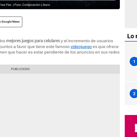
ree Fire. | Foto: Composición Líbero
n Google News
Lo 
 los
y el incremento de usuarios
mejores juegos para celulares
 puntos a favor que tiene este famoso
videojuego
es que ofrece
enen que hacer es estar pendiente de los anuncios en sus redes
1
2