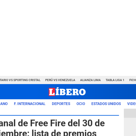
TARIO VS SPORTING CRISTAL
PERÚ VS VENEZUELA
ALIANZA LIMA
TABLA LIGA 1
FIC
UANO
F. INTERNACIONAL
DEPORTES
OCIO
ESTADOS UNIDOS
VIDE
al de Free Fire del 30 de
iembre: lista de premios