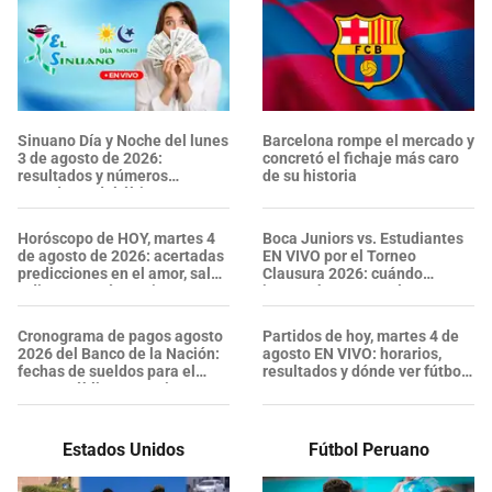
Sinuano Día y Noche del lunes
Barcelona rompe el mercado y
3 de agosto de 2026:
concretó el fichaje más caro
resultados y números
de su historia
ganadores del último sorteo
Horóscopo de HOY, martes 4
Boca Juniors vs. Estudiantes
de agosto de 2026: acertadas
EN VIVO por el Torneo
predicciones en el amor, salud
Clausura 2026: cuándo
y dinero, según tu signo
juegan, hora y canal
Cronograma de pagos agosto
Partidos de hoy, martes 4 de
2026 del Banco de la Nación:
agosto EN VIVO: horarios,
fechas de sueldos para el
resultados y dónde ver fútbol
sector público y pensiones
por TV
Estados Unidos
Fútbol Peruano