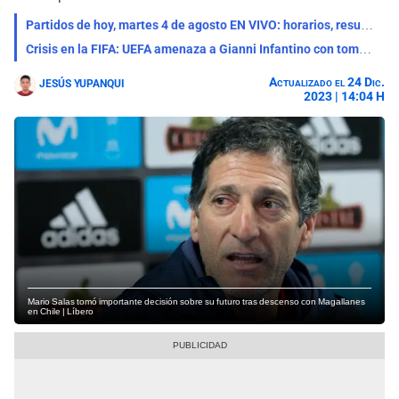
Partidos de hoy, martes 4 de agosto EN VIVO: horarios, resultados y dónde ver fútbol por TV
Crisis en la FIFA: UEFA amenaza a Gianni Infantino con tomar acciones legales en su contra
Actualizado el 24 Dic.
JESÚS YUPANQUI
2023 | 14:04 H
Mario Salas tomó importante decisión sobre su futuro tras descenso con Magallanes
en Chile | Líbero