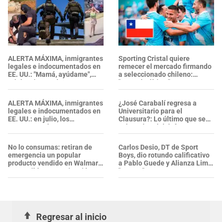
ALERTA MÁXIMA, inmigrantes
Sporting Cristal quiere
legales e indocumentados en
remecer el mercado firmando
EE. UU.: "Mamá, ayúdame",
a seleccionado chileno:
gritó un joven al ser
"Hasta lo último"
DETENIDO por ICE en
Glendale
ALERTA MÁXIMA, inmigrantes
¿José Carabalí regresa a
legales e indocumentados en
Universitario para el
EE. UU.: en julio, los
Clausura?: Lo último que se
ARRESTOS de ICE se
sabe sobre del defensor
intensificaron y alcanzaron su
nivel más alto
No lo consumas: retiran de
Carlos Desio, DT de Sport
emergencia un popular
Boys, dio rotundo calificativo
producto vendido en Walmart
a Pablo Guede y Alianza Lima:
por posible contaminación
"Es un..."
con salmonela
Regresar al inicio