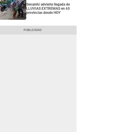
Senamhi advierte llegada de
LLUVIAS EXTREMAS en 65
provincias desde HOY