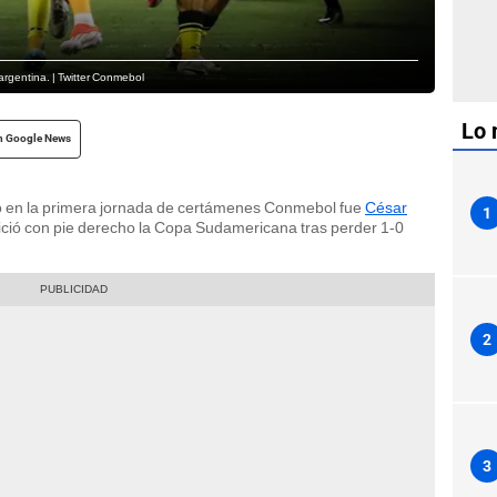
argentina. | Twitter Conmebol
Lo 
n Google News
o en la primera jornada de certámenes Conmebol fue
César
1
ició con pie derecho la Copa Sudamericana tras perder 1-0
2
3