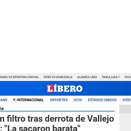
TARIO VS SPORTING CRISTAL
PERÚ VS VENEZUELA
ALIANZA LIMA
TABLA LIGA 1
FIC
UANO
F. INTERNACIONAL
DEPORTES
OCIO
ESTADOS UNIDOS
VIDE
na
 filtro tras derrota de Vallejo
: "La sacaron barata"