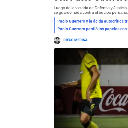
Luego de la victoria de Defensa y Justici
se guardó nada contra el equipo peruano
Paolo Guerrero y la ácida autocrítica t
Paolo Guerrero perdió los papeles con
DIEGO MEDINA