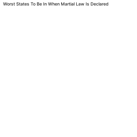
AUTOR:
SOLANGE BANCHON
Redactora en la sección deportes de Libero. Licenciada en
Ciencias de la Comunicación (USMP). Con experiencia en más de
3 años en periodismo para multiplataformas. Especializada en
Periodismo Digital.
CF MONTERREY
MAZATLÁN FC
TV AZTECA
Prefiero a Libero en Google