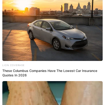
Monterrey vs Mazatlán: antesala del
partido
Monterrey
llega a este duelo con una sentida derrota de 2-
1 frente a Santos Laguna, asimismo mantiene la dura baja
de
, quien se fue expulsado dentro del
Rogelio Funes Mori
trámite del compromiso. A su vez,
, también viene
Mazatlán