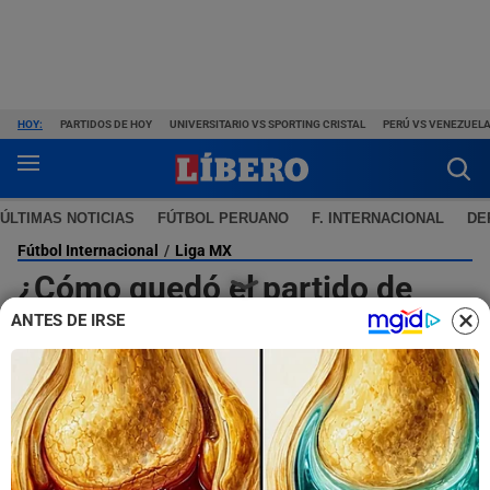
HOY:
PARTIDOS DE HOY
UNIVERSITARIO VS SPORTING CRISTAL
PERÚ VS VENEZUEL
ÚLTIMAS NOTICIAS
FÚTBOL PERUANO
F. INTERNACIONAL
DE
Fútbol Internacional
Liga MX
¿Cómo quedó el partido de
Monterrey vs Mazatlán por la
ANTES DE IRSE
Liga MX?
Ver ONLINE Monterrey vs Mazatlán EN VIVO por la fecha
16 del Torneo Clausura de la Liga MX. Este partido será
transmitido por TV Azteca, conoce como verlo AQUÍ.
Partidos de hoy, viernes 7 de agosto: programación, horarios y canales para ver fútbol GRATIS