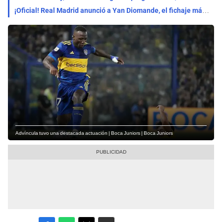
¡Oficial! Real Madrid anunció a Yan Diomande, el fichaje más caro de su historia: ¿Cuánto pagó?
Advíncula tuvo una destacada actuación | Boca Juniors | Boca Juniors