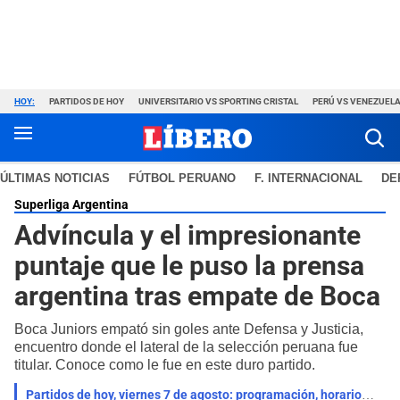
HOY:
PARTIDOS DE HOY
UNIVERSITARIO VS SPORTING CRISTAL
PERÚ VS VENEZUEL
ÚLTIMAS NOTICIAS
FÚTBOL PERUANO
F. INTERNACIONAL
DE
Superliga Argentina
Advíncula y el impresionante
puntaje que le puso la prensa
argentina tras empate de Boca
Boca Juniors empató sin goles ante Defensa y Justicia,
encuentro donde el lateral de la selección peruana fue
titular. Conoce como le fue en este duro partido.
Partidos de hoy, viernes 7 de agosto: programación, horarios y canales para ver fútbol GRATIS