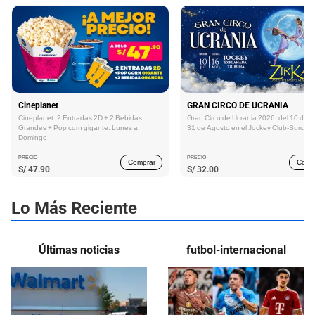
Cineplanet
GRAN CIRCO DE UCRANIA
Cineplanet: 2 Entradas 2D + 2 Bebidas
Gran Circo de Ucrania 2026: del 10 de Ju
Grandes + Pop corn gigante. Lunes a
31 de Agosto en el Jockey Club-Surco
Domingo
PRECIO
PRECIO
Comprar
Comp
S/
47.90
S/
32.00
Lo Más Reciente
Últimas noticias
futbol-internacional