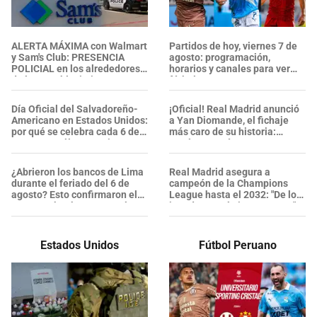
ALERTA MÁXIMA con Walmart
Partidos de hoy, viernes 7 de
y Sam's Club: PRESENCIA
agosto: programación,
POLICIAL en los alrededores
horarios y canales para ver
de los establecimientos en
fútbol GRATIS
esta zona, ¿se confirmaron
heridos?
Día Oficial del Salvadoreño-
¡Oficial! Real Madrid anunció
Americano en Estados Unidos:
a Yan Diomande, el fichaje
por qué se celebra cada 6 de
más caro de su historia:
agosto y cuál es su origen
¿Cuánto pagó?
¿Abrieron los bancos de Lima
Real Madrid asegura a
durante el feriado del 6 de
campeón de la Champions
agosto? Esto confirmaron el
League hasta el 2032: "De los
BCP, Interbank, BBVA y más
jugadores más importantes"
Estados Unidos
Fútbol Peruano