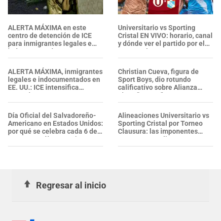
ALERTA MÁXIMA en este
Universitario vs Sporting
centro de detención de ICE
Cristal EN VIVO: horario, canal
para inmigrantes legales e
y dónde ver el partido por el
indocumentados en EE. UU.:
Torneo Clausura 2026
SALVADOREÑO falleció tras
sufrir una "emergencia
ALERTA MÁXIMA, inmigrantes
Christian Cueva, figura de
médica"
legales e indocumentados en
Sport Boys, dio rotundo
EE. UU.: ICE intensifica
calificativo sobre Alianza
operativos en aeropuertos y
Lima: "Es un..."
arresta a NUMEROSOS
EXTRANJEROS en un solo día
Día Oficial del Salvadoreño-
Alineaciones Universitario vs
Americano en Estados Unidos:
Sporting Cristal por Torneo
por qué se celebra cada 6 de
Clausura: las imponentes
agosto y cuál es su origen
oncenas que alistan
Regresar al inicio