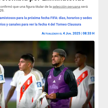
confirmó que una figura titular de la
selección peruana
será
026.
mistosos para la próxima fecha FIFA: días, horarios y sedes
rios y canales para ver la fecha 4 del Torneo Clausura
Actualizado el 4 Jun. 2025 | 08:33 H