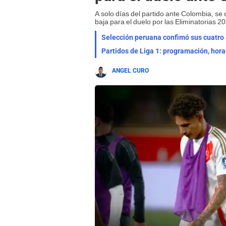
A solo días del partido ante Colombia, se 
baja para el duelo por las Eliminatorias 2
Selección peruana confimó sus cuatro a
Partidos de Liga 1: programación, hora
ANGEL CURO