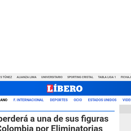
VS TÚNEZ
ALIANZA LIMA
UNIVERSITARIO
SPORTING CRISTAL
TABLA LIGA 1
FICHAJ
UANO
F. INTERNACIONAL
DEPORTES
OCIO
ESTADOS UNIDOS
VIDE
perderá a una de sus figuras
Colombia por Eliminatorias