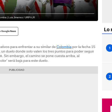
lombia | Luis Jimenez / URPI-LR
Lo 
n Google News
tivos para enfrentar a su similar de
Colombia
por la fecha 15
1
, un duelo donde solo valen los tres puntos para poder seguir
. Sin embargo, el camino se pone cuesta arriba, al
do
color' será baja para este duelo.
2