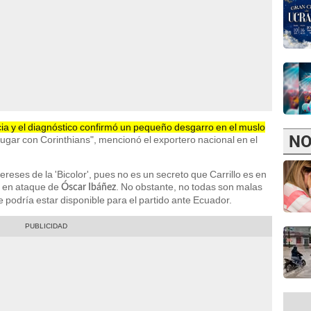
ia y el diagnóstico confirmó un pequeño desgarro en el muslo
NO
ó jugar con Corinthians", mencionó el exportero nacional en el
ereses de la 'Bicolor', pues no es un secreto que Carrillo es en
s en ataque de
. No obstante, no todas son malas
Óscar Ibáñez
podría estar disponible para el partido ante Ecuador.