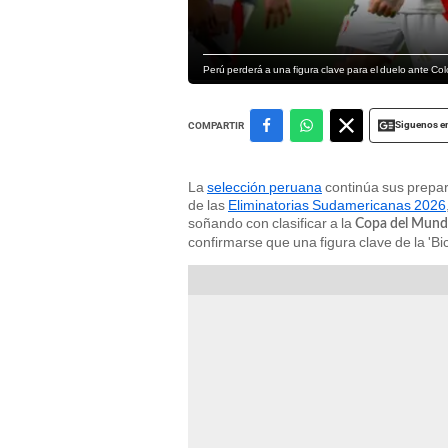
Perú perderá a una figura clave para el duelo ante Co
Siguenos e
COMPARTIR
La
selección peruana
continúa sus prepara
de las
Eliminatorias Sudamericanas 2026
soñando con clasificar a la
Copa del Mun
confirmarse que una figura clave de la 'Bi