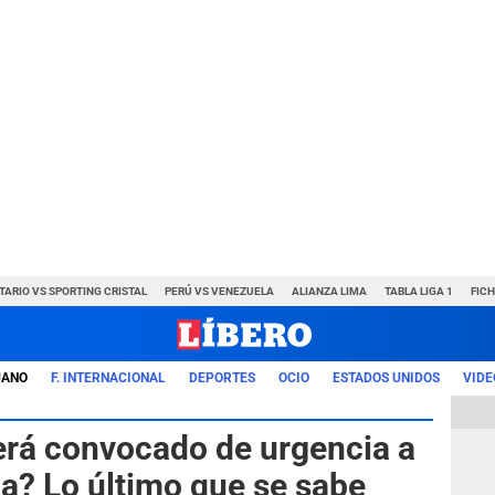
TARIO VS SPORTING CRISTAL
PERÚ VS VENEZUELA
ALIANZA LIMA
TABLA LIGA 1
FIC
UANO
F. INTERNACIONAL
DEPORTES
OCIO
ESTADOS UNIDOS
VIDE
erá convocado de urgencia a
na? Lo último que se sabe