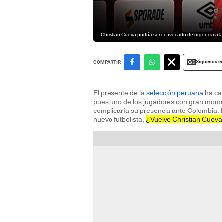
Christian Cueva podría ser convocado de urgencia a l
Siguenos e
COMPARTIR
El presente de la
selección peruana
ha ca
pues uno de los jugadores con gran mome
complicaría su presencia ante Colombia. B
nuevo futbolista,
¿Vuelve Christian Cuev