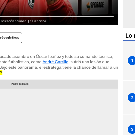
a selección peruana. | X Cienciano
Lo 
n Google News
usado asombro en Óscar Ibáñez y todo su comando técnico,
1
nto futbolístico, como
André Carrillo
, sufrió una lesión que
ajo este panorama, el estratega tiene la chance de llamar a un
a?
2
3