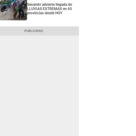
Senamhi advierte llegada de
LLUVIAS EXTREMAS en 65
provincias desde HOY