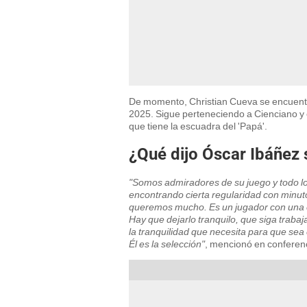
De momento, Christian Cueva se encuentra
2025. Sigue perteneciendo a Cienciano y e
que tiene la escuadra del 'Papá'.
¿Qué dijo Óscar Ibáñez 
"Somos admiradores de su juego y todo lo
encontrando cierta regularidad con minu
queremos mucho. Es un jugador con una ex
Hay que dejarlo tranquilo, que siga trabaj
la tranquilidad que necesita para que se
Él es la selección"
, mencionó en conferen