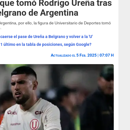
n que tomó Rodrigo Ureña tras
elgrano de Argentina
gentina, por ello, la figura de Universitario de Deportes tomó
.
caerse el pase de Ureña a Belgrano y volver a la 'U'
 1 último en la tabla de posiciones, según Google?
Actualizado el 5 Feb. 2025 | 07:07 H