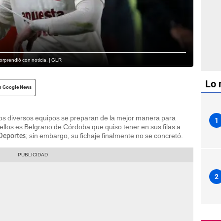
orprendió con noticia. | GLR
Lo 
n Google News
los diversos equipos se preparan de la mejor manera para
1
ellos es Belgrano de Córdoba que quiso tener en sus filas a
; sin embargo, su fichaje finalmente no se concretó.
 Deportes
2