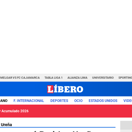
MELGAR VS FC CAJAMARCA
TABLA LIGA 1
ALIANZA LIMA
UNIVERSITARIO
SPORTING
UANO
F. INTERNACIONAL
DEPORTES
OCIO
ESTADOS UNIDOS
VIDE
y Acumulado 2026
 Ureña