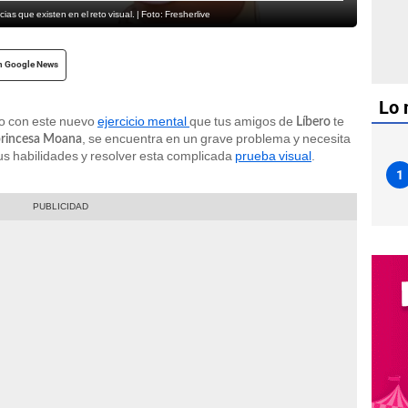
as que existen en el reto visual. | Foto: Fresherlive
n Google News
Lo 
o con este nuevo
ejercicio mental
que tus amigos de
te
Líbero
, se encuentra en un grave problema y necesita
rincesa Moana
tus habilidades y resolver esta complicada
prueba visual
.
1