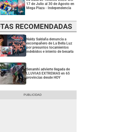
17 de Julio al 30 de Agosto en
Mega Plaza - Independencia
TAS RECOMENDADAS
Naldy Saldaña denuncia a
excompañero de La Bella Luz
por presuntos tocamientos
indebidos e intento de besarla
Senamhi advierte llegada de
LLUVIAS EXTREMAS en 65
provincias desde HOY