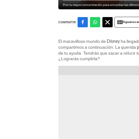
Pon tu mayor concentración para encontrar las diferenci
Siguenos e
COMPARTIR
El maravilloso mundo de
ha llegad
Disney
compartimos a continuación. La querida
p
de tu ayuda. Tendrás que sacar a relucir 
¿Lograrás cumplirla?