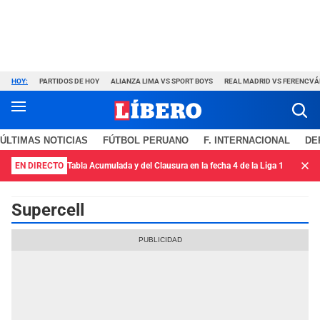
HOY:
PARTIDOS DE HOY
ALIANZA LIMA VS SPORT BOYS
REAL MADRID VS FERENCV
ÚLTIMAS NOTICIAS
FÚTBOL PERUANO
F. INTERNACIONAL
DE
EN DIRECTO
Tabla Acumulada y del Clausura en la fecha 4 de la Liga 1
Supercell