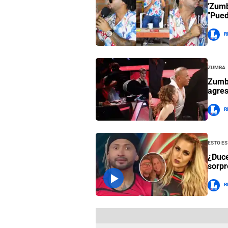
'Zumb
"Pued
R
Zumba
Zumba
agres
R
Esto e
¿Duce
sorpr
R