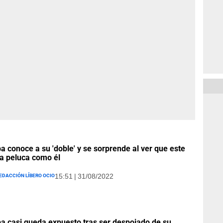
 conoce a su 'doble' y se sorprende al ver que este
a peluca como él
edacción Líbero Ocio
15:51 | 31/08/2022
 casi queda expuesto tras ser despojado de su