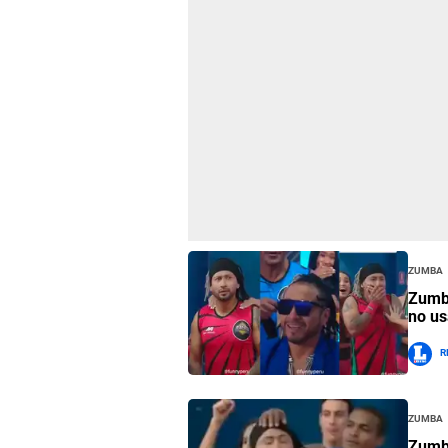
Zumba
Zumba
no us
R
Zumba
Zumba