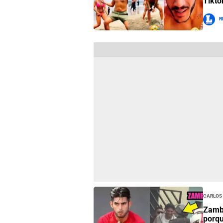
Tikto
R
Carlos
Zambr
porqu