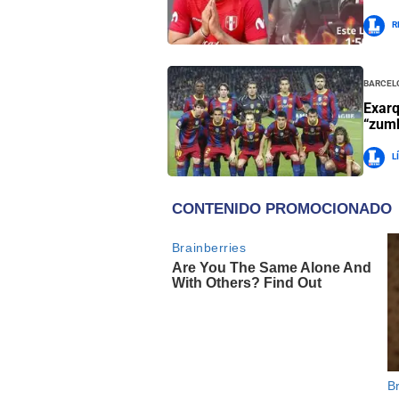
R
Barcel
Exarq
“zumb
L