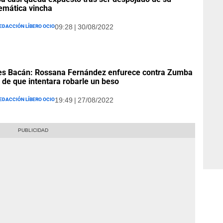
emática vincha
edacción Líbero Ocio
09:28 | 30/08/2022
es Bacán: Rossana Fernández enfurece contra Zumba
 de que intentara robarle un beso
edacción Líbero Ocio
19:49 | 27/08/2022