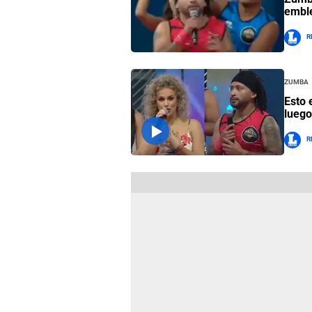
embl
R
Zumba
Esto 
luego
R