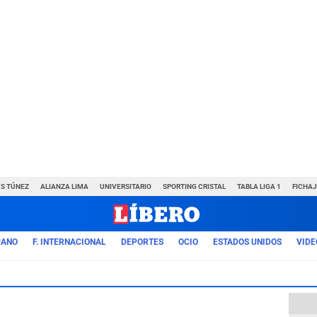
VS TÚNEZ
ALIANZA LIMA
UNIVERSITARIO
SPORTING CRISTAL
TABLA LIGA 1
FICHAJ
UANO
F. INTERNACIONAL
DEPORTES
OCIO
ESTADOS UNIDOS
VIDE