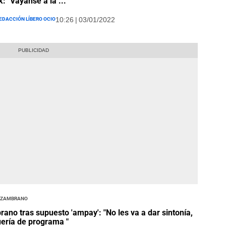
k: "Váyanse a la ..."
edacción Líbero Ocio
10:26 | 03/01/2022
 Zambrano
ano tras supuesto 'ampay': "No les va a dar sintonía,
ería de programa "