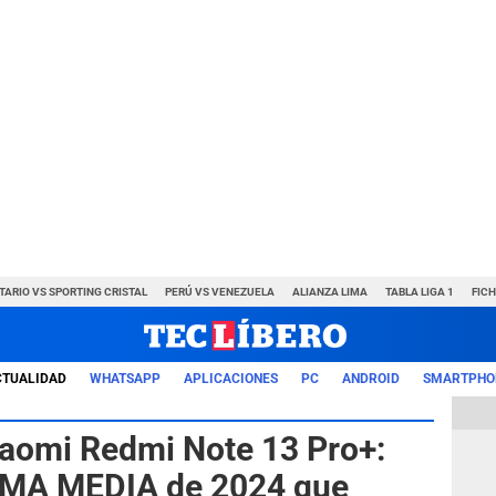
TARIO VS SPORTING CRISTAL
PERÚ VS VENEZUELA
ALIANZA LIMA
TABLA LIGA 1
FIC
CTUALIDAD
WHATSAPP
APLICACIONES
PC
ANDROID
SMARTPHO
aomi Redmi Note 13 Pro+:
GAMA MEDIA de 2024 que