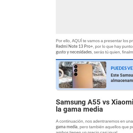
Por ello, AQUÍ te vamos a presentar los p
, por lo que hay punto
Redmi Note 13 Pro+
, serás tú quien, final
gusto y necesidades
PUEDES VE
Este Samsun
almacenami
Samsung A55 vs Xiaomi 
la gama media
A continuación, nos adentraremos en una
, pero también aquellos que p
gama media
ambos tienen un precio casi igual.