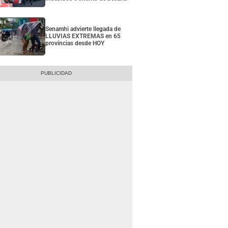
Senamhi advierte llegada de
LLUVIAS EXTREMAS en 65
provincias desde HOY