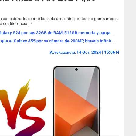
n considerados como los celulares inteligentes de gama media
é se diferencian?
Este Xiaomi 14T Pro es MEJOR que el Galaxy S24 por sus 32GB de RAM, 512GB memoria y carga 120W
El Xiaomi Redmi 13 Pro Plus es MEJOR que el Galaxy A55 por su cámara de 200MP, batería infinita para JUGAR y diseño PRO
Actualizado el 14 Oct. 2024 | 15:06 H