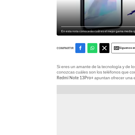
En esta nota conocerás cuál es el mejor gama media q
Siguenos e
COMPARTIR
Si eres un amante de la tecnología y de l
conozcas cuáles son los teléfonos que com
apuntan ofrecer una e
Redmi Note 13Pro+