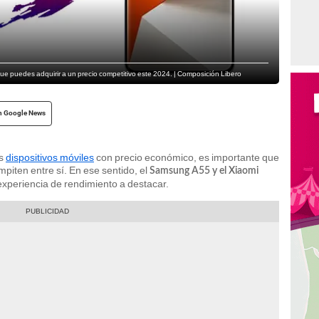
ue puedes adquirir a un precio competitivo este 2024. | Composición Libero
n Google News
os
dispositivos móviles
con precio económico, es importante que
piten entre sí. En ese sentido, el
Samsung A55 y el Xiaomi
xperiencia de rendimiento a destacar.