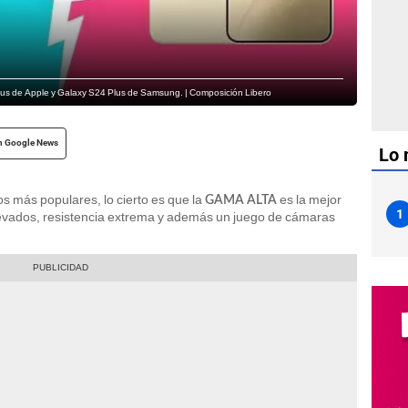
 Plus de Apple y Galaxy S24 Plus de Samsung. | Composición Libero
n Google News
Lo 
os más populares, lo cierto es que la
es la mejor
GAMA ALTA
1
levados, resistencia extrema y además un juego de cámaras