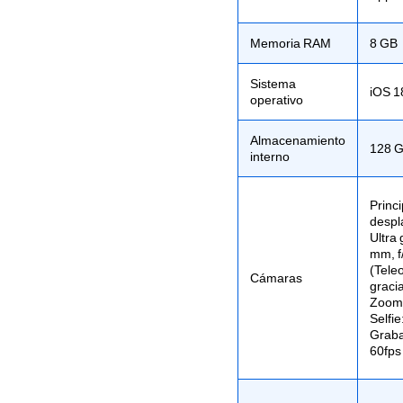
Memoria RAM
8 GB
Sistema
iOS 1
operativo
Almacenamiento
128 G
interno
Princi
despl
Ultra
mm, f
(Tele
Cámaras
graci
Zoom 
Selfie
Graba
60fps