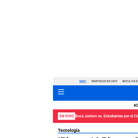
HOY:
PARTIDOS DE HOY
BOCA VS 
A
EN VIVO
Boca Juniors vs. Estudiantes por el C
Tecnología