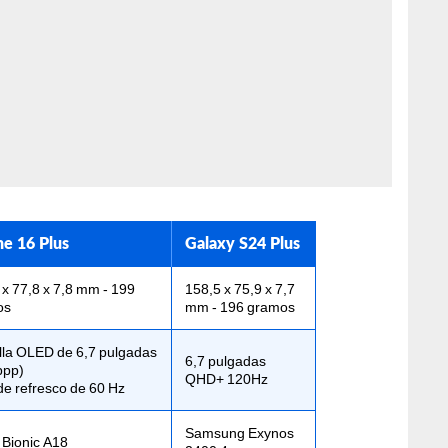
ne 16 Plus
Galaxy S24 Plus
 x 77,8 x 7,8 mm - 199
158,5 x 75,9 x 7,7
os
mm - 196 gramos
lla OLED de 6,7 pulgadas
6,7 pulgadas
ppp)
QHD+ 120Hz
de refresco de 60 Hz
Samsung Exynos
 Bionic A18