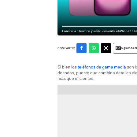
Conoce la diferencia y similitudes entre el iPhone 16
Siguenos e
COMPARTIR
Si bien los
teléfonos de gama media
son l
de todas, puesto que combina detalles e
más que eficientes.