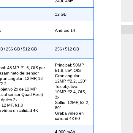
2400 4nm
12 GB
8
Android 14
B / 256 GB / 512 GB
256 / 512 GB
Principal: 50MP,
pal: 48 MP, f/1.6, OIS por
f/1.8, 85º, OIS
azamineto del sensor
Gran angular:
 gran angular: 12 MP, 13
12MP, f/2.2, 120º
/2.2
Teleobjetivo:
objetivo 2x de 12 MP
10MP, f/2.4, OIS,
as al sensor Quad Pixel)
3x
óptico 2x
Selfie: 12MP, f/2.2,
: 12 MP, f/1.9
80º
 vídeo en calidad 4K
Graba vídeo en
calidad 4K 60
4.900 mAh