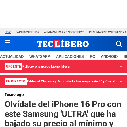
HOY:
PARTIDOS DE HOY
ALIANZA LIMA VS SPORT BOYS
REAL MADRID VS FERENCV
ACTUALIDAD
WHATSAPP
APLICACIONES
PC
ANDROID
S
URGENTE
Falleció el papá de Lionel Messi
EN DIRECTO
Tabla del Clausura y Acumulado tras empate de 'U' y Cristal
Tecnología
Olvídate del iPhone 16 Pro con
este Samsung 'ULTRA' que ha
bajado su precio al mínimo y