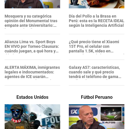
Mosquera y su categórica
Día del Pollo a la Brasa en
opinión del Monumental tras
Perú: esta es la RECETA IDEAL
empate ante Universitario:
según la Inteligencia Artificial
"Esta cancha..."
Alianza Lima vs. Sport Boys
¿Qué precio tiene el Xiaomi
EN VIVO por Torneo Clausura:
15T Pro, el celular con
cuándo juegan, a qué hora y
pantalla 1.5K, video en
dónde ver
4K/120fps y más barato que el
iPhone 17 Pro Max?
ALERTA MÁXIMA, inmigrantes
Galaxy A57: características,
legales e indocumentados:
cuando sale y qué precio
agentes de ICE usarán
tendrá el teléfono de gama
cámaras corporales, ¿qué se
media más potente de
sabe sobre su nueva política?
Samsung
Estados Unidos
Fútbol Peruano