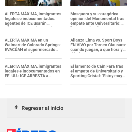
ALERTA MÁXIMA, inmigrantes
Mosquera y su categórica
legales e indocumentados:
opinión del Monumental tras
agentes de ICE usarán
empate ante Universitario:
cámaras corporales, ¿qué se
"Esta cancha..."
sabe sobre su nueva política?
ALERTA MÁXIMA en un
Alianza Lima vs. Sport Boys
Walmart de Colorado Springs:
EN VIVO por Torneo Clausura:
EVACÚAN el supermercado
cuándo juegan, a qué hora y
tras reportes de ARDOR EN LA
dónde ver
GARGANTA. ¿Qué pasó?
ALERTA MÁXIMA, inmigrantes
El lamento de Caín Fara tras
legales e indocumentados en
el empate de Universitario y
EE. UU.: ICE ARRESTA a
Sporting Cristal: "Estoy muy
embarazada en aeropuerto;
triste"
su prometido EXPONE
situación
Regresar al inicio