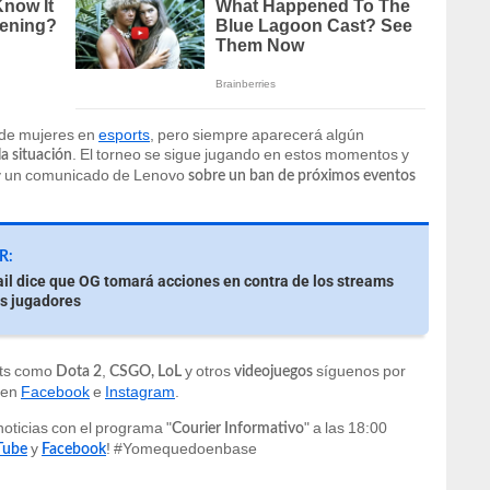
 de mujeres en
esports
, pero siempre aparecerá algún
. El torneo se sigue jugando en estos momentos y
a situación
y un comunicado de Lenovo
sobre un ban de próximos eventos
R:
ail dice que OG tomará acciones en contra de los streams
us jugadores
rts como
,
y otros
síguenos por
Dota 2
CSGO, LoL
videojuegos
en
Facebook
e
Instagram
.
noticias con el programa "
" a las 18:00
Courier Informativo
y
! #Yomequedoenbase
Tube
Facebook