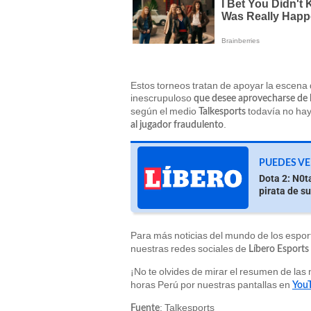
Estos torneos tratan de apoyar la escena
inescrupuloso
que desee aprovecharse de l
según el medio
todavía no ha
Talkesports
.
al jugador fraudulento
PUEDES VE
Dota 2: N0t
pirata de s
Para más noticias del mundo de los espo
nuestras redes sociales de
Líbero Esports
¡No te olvides de mirar el resumen de las 
horas Perú por nuestras pantallas en
You
: Talkesports
Fuente