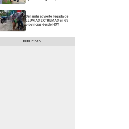
Senamhi advierte llegada de
LLUVIAS EXTREMAS en 65
provincias desde HOY