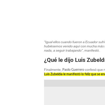
"Igual ellos cuando fueron a Ecuador sufri
hubiésemos venido aquí con mucha más tra
nada, a seguir trabajando"
, manifestó.
¿Qué le dijo Luis Zubel
Finalmente,
confesó que ni
Paolo Guerrero
Luis Zubeldía le manifestó lo feliz que se e