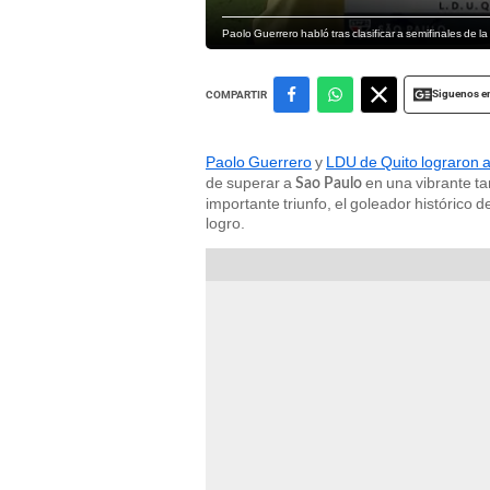
Paolo Guerrero habló tras clasificar a semifinales de 
Siguenos e
COMPARTIR
Paolo Guerrero
y
LDU de Quito lograron a
de superar a
en una vibrante ta
Sao Paulo
importante triunfo, el goleador histórico 
logro.