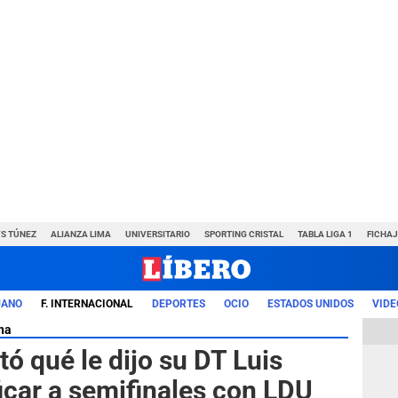
VS TÚNEZ
ALIANZA LIMA
UNIVERSITARIO
SPORTING CRISTAL
TABLA LIGA 1
FICHAJ
UANO
F. INTERNACIONAL
DEPORTES
OCIO
ESTADOS UNIDOS
VIDE
na
ó qué le dijo su DT Luis
ficar a semifinales con LDU