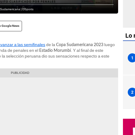
la Sudamericana | DSports
n Google News
Lo 
vanzar a las semifinales
de la
luego
Copa Sudamericana 2023
nda de penales en el
. Y al final de este
Estadio Morumbí
de la selección peruana dio sus sensaciones respecto a este
1
2