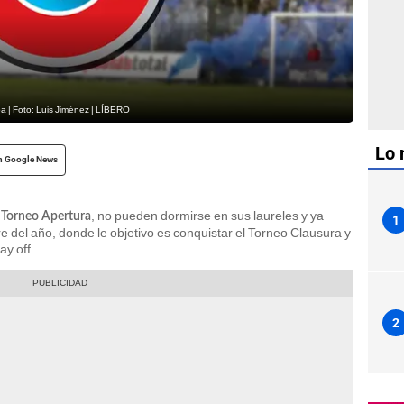
pa | Foto: Luis Jiménez | LÍBERO
Lo 
n Google News
l
, no pueden dormirse en sus laureles y ya
Torneo Apertura
1
 del año, donde le objetivo es conquistar el Torneo Clausura y
ay off.
2