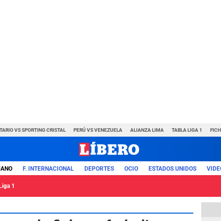
TARIO VS SPORTING CRISTAL
PERÚ VS VENEZUELA
ALIANZA LIMA
TABLA LIGA 1
FIC
UANO
F. INTERNACIONAL
DEPORTES
OCIO
ESTADOS UNIDOS
VIDE
Liga 1