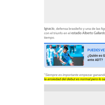
, defensa brasileño y una de las f
Ignacio
con el triunfo en el
estadio Alberto Gallard
tiempo.
PUEDES VE
¿Quién es Ga
ante ADT?
"
Siempre es importante empezar ganando,
la ansiedad del debut es normal pero lo 