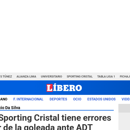
VS TÚNEZ
ALIANZA LIMA
UNIVERSITARIO
SPORTING CRISTAL
TABLA LIGA 1
FICHAJ
UANO
F. INTERNACIONAL
DEPORTES
OCIO
ESTADOS UNIDOS
VIDE
io Da Silva
Sporting Cristal tiene errores
r de la goleada ante ADT