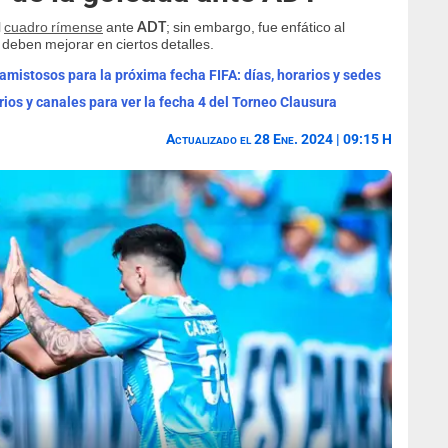
l
cuadro rímense
ante
; sin embargo, fue enfático al
ADT
deben mejorar en ciertos detalles.
mistosos para la próxima fecha FIFA: días, horarios y sedes
rios y canales para ver la fecha 4 del Torneo Clausura
Actualizado el 28 Ene. 2024 | 09:15 H