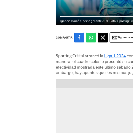
Ignacio marcó el sexto gol ante ADT. Foto: Sporting Cri
Siguenos e
COMPARTIR
arrancó la
Liga 1 2024
con
Sporting Cristal
manera, el cuadro celeste presentó su can
efectividad mostrada este último sábado 2
embargo, hay apuntes que los mismos ju