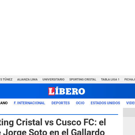
VS TÚNEZ
ALIANZA LIMA
UNIVERSITARIO
SPORTING CRISTAL
TABLA LIGA 1
FICHAJ
UANO
F. INTERNACIONAL
DEPORTES
OCIO
ESTADOS UNIDOS
VIDE
ing Cristal vs Cusco FC: el
 Jorge Soto en el Gallardo