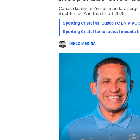
Conoce la alineación que mandará Jorge S
8 del Torneo Apertura Liga 1 2025.
Sporting Cristal vs. Cusco FC EN VIVO p
Sporting Cristal tomó radical medida tra
DIEGO MEDINA