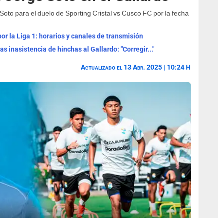
oto para el duelo de Sporting Cristal vs Cusco FC por la fecha
or la Liga 1: horarios y canales de transmisión
s inasistencia de hinchas al Gallardo: "Corregir..."
Actualizado el 13 Abr. 2025 | 10:24 H