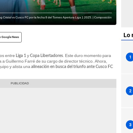
g Cristal vs Cusco FC por la fecha 8 del Torneo Apertura Liga 1 2025. | Composición
Lo 
n Google News
dos entre
y
. Este duro momento para
Liga 1
Copa Libertadores
1
ya a Guillermo Farré de su cargo de director técnico. Ahora,
quipo y alista una
alineación en busca del triunfo ante Cusco FC
2
3