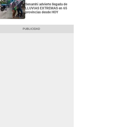
Senamhi advierte llegada de
LLUVIAS EXTREMAS en 65
provincias desde HOY