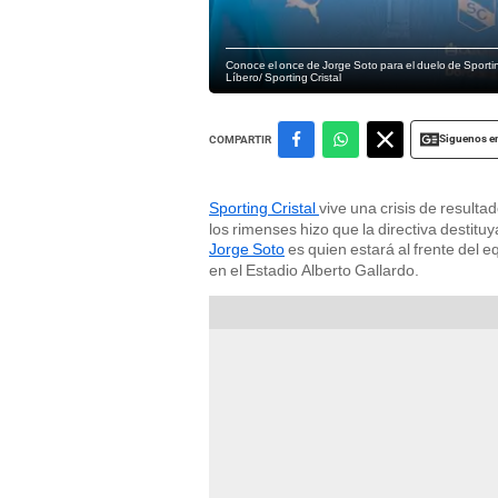
Conoce el once de Jorge Soto para el duelo de Sportin
Líbero/ Sporting Cristal
Siguenos e
COMPARTIR
Sporting Cristal
vive una crisis de resulta
los rimenses hizo que la directiva destitu
Jorge Soto
es quien estará al frente del e
en el Estadio Alberto Gallardo.