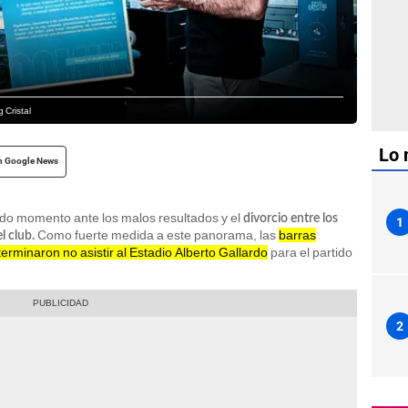
 Cristal
Lo 
n Google News
do momento ante los malos resultados y el
divorcio entre los
1
Como fuerte medida a este panorama, las
barras
l club.
eterminaron no asistir al Estadio Alberto Gallardo
para el partido
2