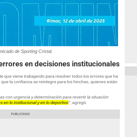
icado de Sporting Cristal.
errores en decisiones institucionales
te que viene trabajando para resolver todos los errores que ha
que la confianza se reintegre para los hinchas, quienes están
as con urgencia y determinación para revertir la situación
s en lo institucional y en lo deportivo
"
, agregó.