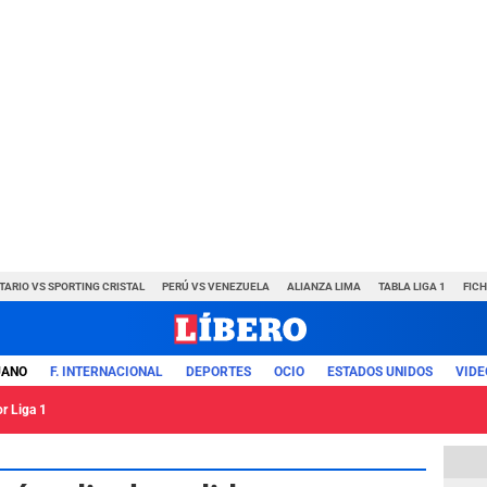
TARIO VS SPORTING CRISTAL
PERÚ VS VENEZUELA
ALIANZA LIMA
TABLA LIGA 1
FIC
UANO
F. INTERNACIONAL
DEPORTES
OCIO
ESTADOS UNIDOS
VIDE
or Liga 1