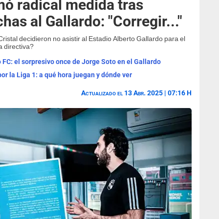
mó radical medida tras
has al Gallardo: "Corregir..."
Cristal decidieron no asistir al Estadio Alberto Gallardo para el
 directiva?
 FC: el sorpresivo once de Jorge Soto en el Gallardo
or la Liga 1: a qué hora juegan y dónde ver
Actualizado el 13 Abr. 2025 | 07:16 H