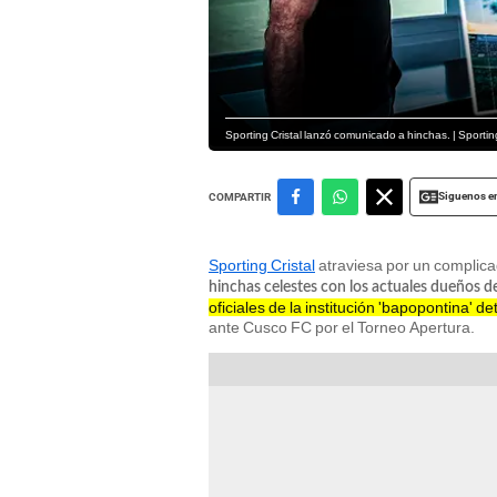
Sporting Cristal lanzó comunicado a hinchas. | Sporting
Siguenos e
COMPARTIR
Sporting Cristal
atraviesa por un complica
hinchas celestes con los actuales dueños de
oficiales de la institución 'bapopontina' d
ante Cusco FC por el Torneo Apertura.