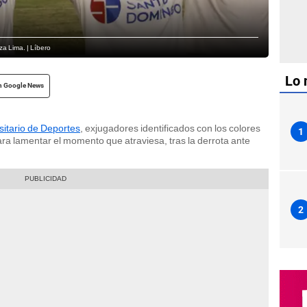
za Lima. | Líbero
Lo 
n Google News
sitario de Deportes
, exjugadores identificados con los colores
1
ara lamentar el momento que atraviesa, tras la derrota ante
2