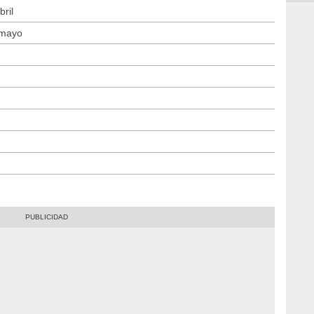
bril
e mayo