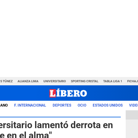
VS TÚNEZ
ALIANZA LIMA
UNIVERSITARIO
SPORTING CRISTAL
TABLA LIGA 1
FICHAJ
UANO
F. INTERNACIONAL
DEPORTES
OCIO
ESTADOS UNIDOS
VIDE
sitario lamentó derrota en
e en el alma"