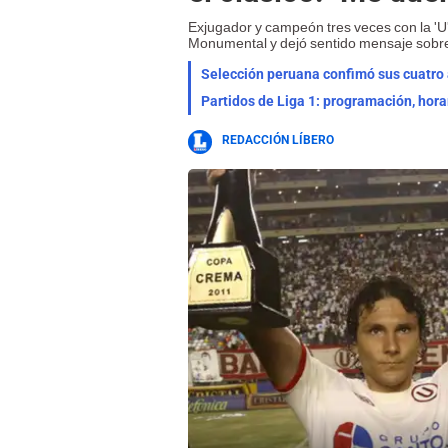
Exjugador y campeón tres veces con la 'U' 
Monumental y dejó sentido mensaje sobre 
Selección peruana confimó sus cuatro a
Partidos de Liga 1: programación, hora
REDACCIÓN LÍBERO