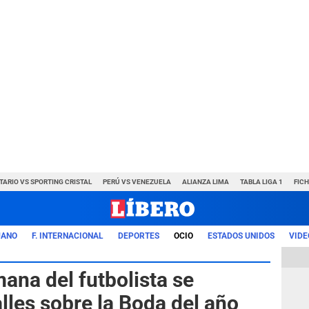
TARIO VS SPORTING CRISTAL
PERÚ VS VENEZUELA
ALIANZA LIMA
TABLA LIGA 1
FIC
UANO
F. INTERNACIONAL
DEPORTES
OCIO
ESTADOS UNIDOS
VIDE
ana del futbolista se
lles sobre la Boda del año