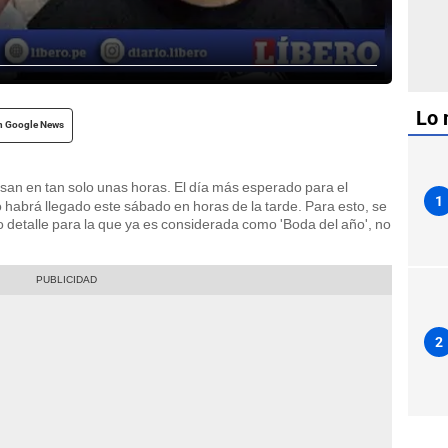
Lo 
n Google News
san en tan solo unas horas. El día más esperado para el
1
habrá llegado este sábado en horas de la tarde. Para esto, se
detalle para la que ya es considerada como 'Boda del año', no
2