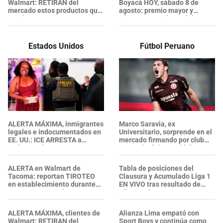
Walmart: RETIRAN del
Boyacá HOY, sábado 8 de
mercado estos productos que
agosto: premio mayor y
puedes encontrar en tu
números ganadores del
cocina, garajes y armarios
último sorteo
Estados Unidos
Fútbol Peruano
ALERTA MÁXIMA, inmigrantes
Marco Saravia, ex
legales e indocumentados en
Universitario, sorprende en el
EE. UU.: ICE ARRESTA a
mercado firmando por club
embarazada en aeropuerto;
campeón: "Bienvenido"
su prometido EXPONE
situación
ALERTA en Walmart de
Tabla de posiciones del
Tacoma: reportan TIROTEO
Clausura y Acumulado Liga 1
en establecimiento durante
EN VIVO tras resultado de
un ARRESTO por hurto, ¿se
Alianza Lima y Boys
confirmaron heridos?
ALERTA MÁXIMA, clientes de
Alianza Lima empató con
Walmart: RETIRAN del
Sport Boys y continúa como