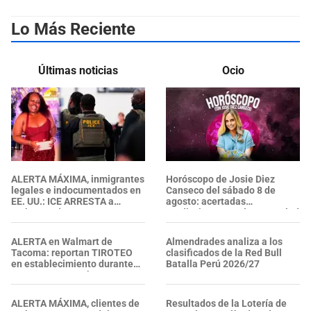
Lo Más Reciente
Últimas noticias
Ocio
ALERTA MÁXIMA, inmigrantes
Horóscopo de Josie Diez
legales e indocumentados en
Canseco del sábado 8 de
EE. UU.: ICE ARRESTA a
agosto: acertadas
embarazada en aeropuerto;
predicciones en el amor, salud
su prometido EXPONE
y dinero
situación
ALERTA en Walmart de
Almendrades analiza a los
Tacoma: reportan TIROTEO
clasificados de la Red Bull
en establecimiento durante
Batalla Perú 2026/27
un ARRESTO por hurto, ¿se
confirmaron heridos?
ALERTA MÁXIMA, clientes de
Resultados de la Lotería de