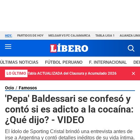
HOY:
PARTIDOS DE HOY
MELGAR VS FC CAJAMARCA
TABLA LIGA 1
ALIANZA LIM
ÚLTIMAS NOTICIAS
FÚTBOL PERUANO
F. INTERNACIONAL
DE
LO ÚLTIMO
Tabla ACTUALIZADA del Clausura y Acumulado 2026
Ocio
Famosos
'Pepa' Baldessari se confesó y
contó si es adicto a la cocaína:
¿Qué dijo? - VIDEO
El ídolo de Sporting Cristal brindó una entrevista antes de
irse a Argentina y contó detalles inéditos de su vida íntima.