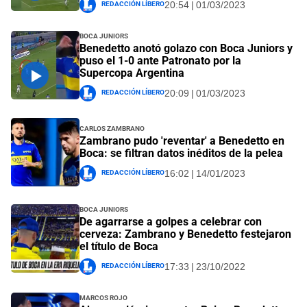
Redacción Líbero
20:54 | 01/03/2023
Boca Juniors
Benedetto anotó golazo con Boca Juniors y
puso el 1-0 ante Patronato por la
Supercopa Argentina
Redacción Líbero
20:09 | 01/03/2023
Carlos Zambrano
Zambrano pudo 'reventar' a Benedetto en
Boca: se filtran datos inéditos de la pelea
Redacción Líbero
16:02 | 14/01/2023
Boca Juniors
De agarrarse a golpes a celebrar con
cerveza: Zambrano y Benedetto festejaron
el título de Boca
Redacción Líbero
17:33 | 23/10/2022
Marcos Rojo