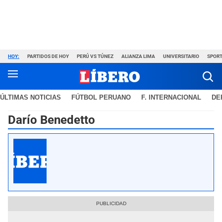
HOY:
PARTIDOS DE HOY
PERÚ VS TÚNEZ
ALIANZA LIMA
UNIVERSITARIO
SPORT
ÚLTIMAS NOTICIAS
FÚTBOL PERUANO
F. INTERNACIONAL
DE
Darío Benedetto