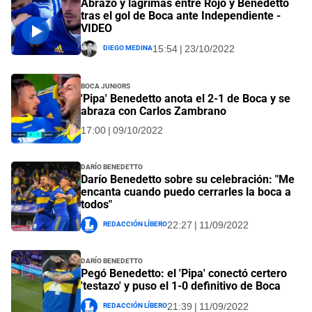
Abrazo y lágrimas entre Rojo y Benedetto
tras el gol de Boca ante Independiente -
VIDEO
Diego Medina
15:54 | 23/10/2022
Boca Juniors
'Pipa' Benedetto anota el 2-1 de Boca y se
abraza con Carlos Zambrano
17:00 | 09/10/2022
Darío Benedetto
Darío Benedetto sobre su celebración: "Me
encanta cuando puedo cerrarles la boca a
todos"
Redacción Líbero
22:27 | 11/09/2022
Darío Benedetto
Pegó Benedetto: el 'Pipa' conectó certero
'testazo' y puso el 1-0 definitivo de Boca
Redacción Líbero
21:39 | 11/09/2022