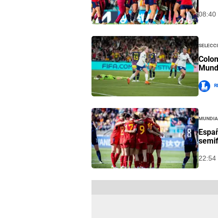
08:40 
Selecc
Colom
Mund
R
Mundia
Españ
semif
22:54 