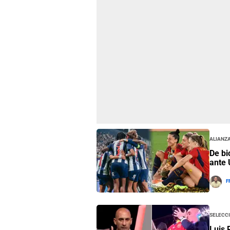
Alianza
De bi
ante 
F
Selecc
Luis 