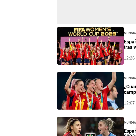
Mundia
Espa
tras 
12:26 
Mundia
¿Cuán
camp
12:07 
Mundia
Españ