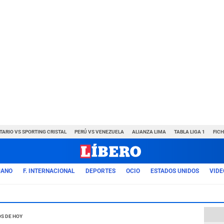
TARIO VS SPORTING CRISTAL
PERÚ VS VENEZUELA
ALIANZA LIMA
TABLA LIGA 1
FIC
UANO
F. INTERNACIONAL
DEPORTES
OCIO
ESTADOS UNIDOS
VIDE
s de Hoy