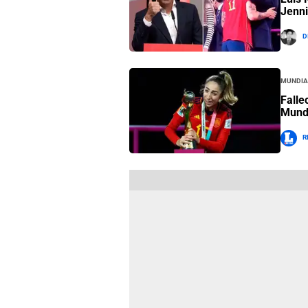
Jenn
D
Mundia
Falle
Mund
R