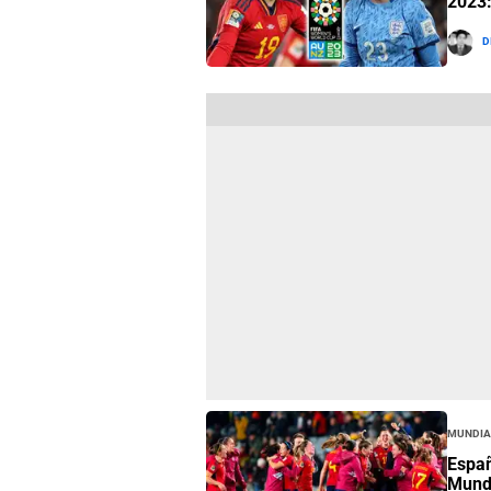
2023:
D
Mundia
Españ
Mund