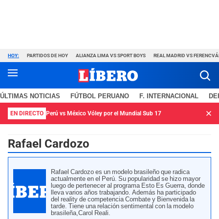
HOY:
PARTIDOS DE HOY
ALIANZA LIMA VS SPORT BOYS
REAL MADRID VS FERENCV
ÚLTIMAS NOTICIAS
FÚTBOL PERUANO
F. INTERNACIONAL
DE
EN DIRECTO
Perú vs México Vóley por el Mundial Sub 17
Rafael Cardozo
Rafael Cardozo es un modelo brasileño que radica
actualmente en el Perú. Su popularidad se hizo mayor
luego de pertenecer al programa Esto Es Guerra, donde
lleva varios años trabajando. Además ha participado
del reality de competencia Combate y Bienvenida la
tarde. Tiene una relación sentimental con la modelo
brasileña,Carol Reali.