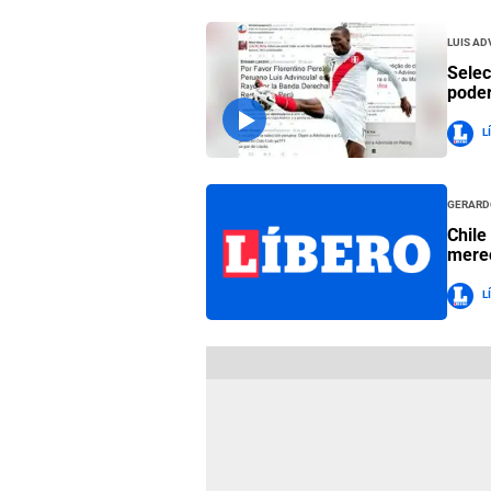
Luis Ad
Selec
poder
L
Gerard
Chile
merec
L