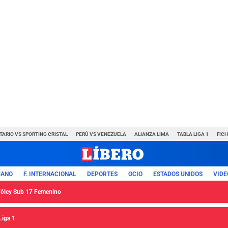
TARIO VS SPORTING CRISTAL
PERÚ VS VENEZUELA
ALIANZA LIMA
TABLA LIGA 1
FIC
UANO
F. INTERNACIONAL
DEPORTES
OCIO
ESTADOS UNIDOS
VIDE
 Vóley Sub 17 Femenino
Liga 1