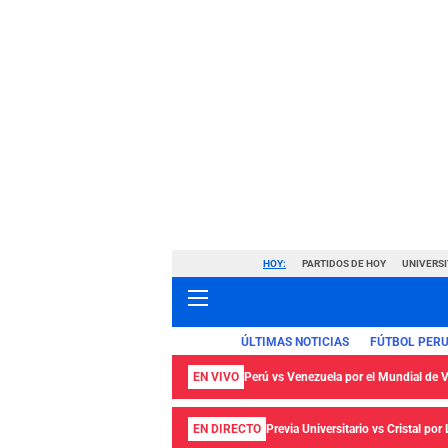
HOY:
PARTIDOS DE HOY
UNIVERSI
ÚLTIMAS NOTICIAS
FÚTBOL PER
EN VIVO
Perú vs Venezuela por el Mundial de
EN DIRECTO
Previa Universitario vs Cristal por 