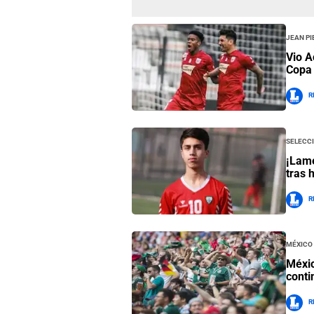
Jean Pi
Vio A
Copa 
R
Selecc
¡Lame
tras 
R
México
Méxic
conti
R