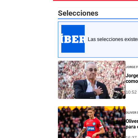
Selecciones
Las selecciones existe
Jorge F
Jorge
como 
10:52 
Oliver
Olive
para 
16:37 