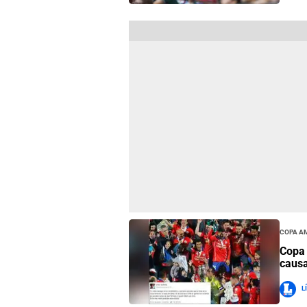
Copa A
Copa 
causa
L