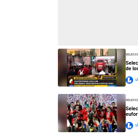
Selecc
Selec
de lo
L
Selecc
Selec
eufor
L