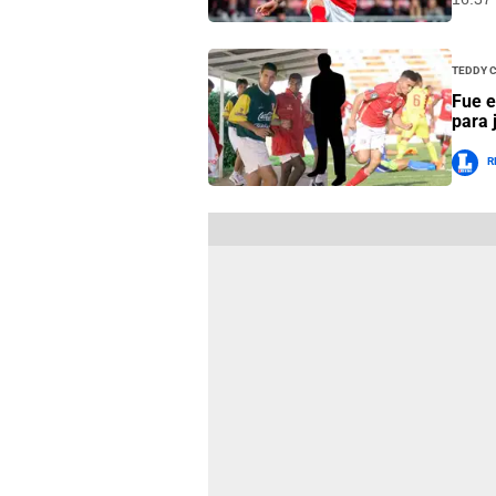
Teddy 
Fue e
para 
R