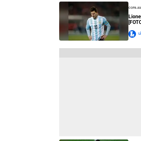
Copa A
Lione
[FOT
L