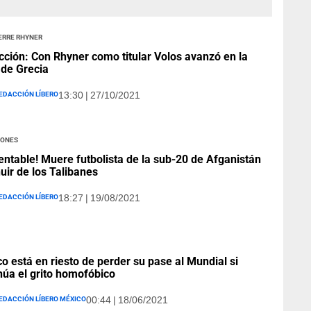
erre Rhyner
cción: Con Rhyner como titular Volos avanzó en la
de Grecia
edacción Líbero
13:30 | 27/10/2021
iones
ntable! Muere futbolista de la sub-20 de Afganistán
huir de los Talibanes
edacción Líbero
18:27 | 19/08/2021
o está en riesto de perder su pase al Mundial si
núa el grito homofóbico
edacción Líbero México
00:44 | 18/06/2021