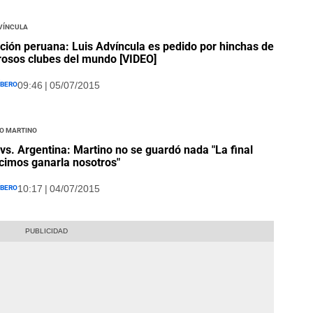
víncula
ción peruana: Luis Advíncula es pedido por hinchas de
osos clubes del mundo [VIDEO]
íbero
09:46 | 05/07/2015
o Martino
 vs. Argentina: Martino no se guardó nada "La final
imos ganarla nosotros"
íbero
10:17 | 04/07/2015