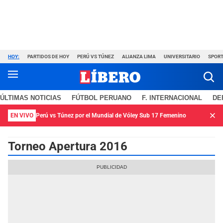
HOY:
PARTIDOS DE HOY
PERÚ VS TÚNEZ
ALIANZA LIMA
UNIVERSITARIO
SPORT
ÚLTIMAS NOTICIAS
FÚTBOL PERUANO
F. INTERNACIONAL
DE
EN VIVO
Perú vs Túnez por el Mundial de Vóley Sub 17 Femenino
Torneo Apertura 2016