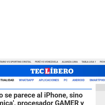
TARIO VS SPORTING CRISTAL
PERÚ VS VENEZUELA
ALIANZA LIMA
TABLA LIGA 1
FIC
CTUALIDAD
WHATSAPP
APLICACIONES
PC
ANDROID
SMARTPHO
 se parece al iPhone, sino
námica', procesador GAMER y