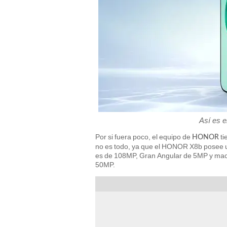
Así es 
Por si fuera poco, el equipo de
ti
HONOR
no es todo, ya que el HONOR X8b posee un
es de 108MP, Gran Angular de 5MP y macr
50MP.