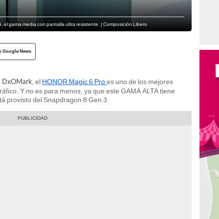
 el gama media con pantalla ultra resistente. | Composición Libero
n Google News
e
, el
HONOR Magic 6 Pro
es uno de los mejores
DxOMark
gráfico. Y no es para menos, ya que este GAMA ALTA tiene
á provisto del Snapdragon 8 Gen 3.