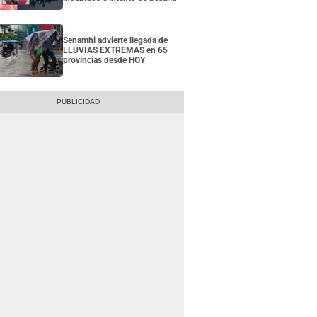
Senamhi advierte llegada de
LLUVIAS EXTREMAS en 65
provincias desde HOY