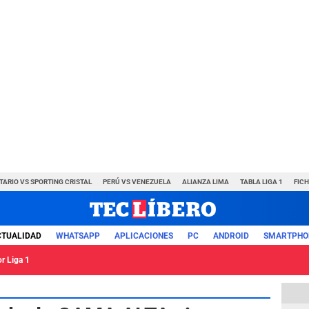
TARIO VS SPORTING CRISTAL
PERÚ VS VENEZUELA
ALIANZA LIMA
TABLA LIGA 1
FIC
CTUALIDAD
WHATSAPP
APLICACIONES
PC
ANDROID
SMARTPHO
or Liga 1