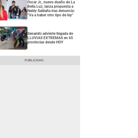
Óscar Jr., nuevo dueño de La
Bella Luz, lanza propuesta a
Naldy Saldaña tras denuncia:
“Va a haber otro tipo de ley”
Senamhi advierte llegada de
LLUVIAS EXTREMAS en 65
provincias desde HOY