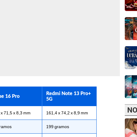
Redmi Note 13 Pro+
ne 16 Pro
5G
NO
 x 71,5 x 8,3 mm
161,4 x 74,2 x 8,9 mm
gramos
199 gramos