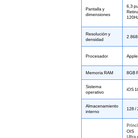
6,3 p
Pantalla y
Retin
dimensiones
120Hz,
Resolución y
2.868
densidad
Procesador
Apple
Memoria RAM
8GB 
Sistema
iOS 1
operativo
Almacenamiento
128 / 
interno
Princi
OIS
Ultra 