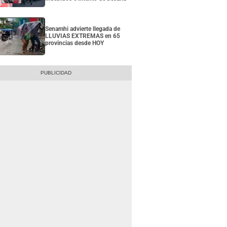
Senamhi advierte llegada de
LLUVIAS EXTREMAS en 65
provincias desde HOY