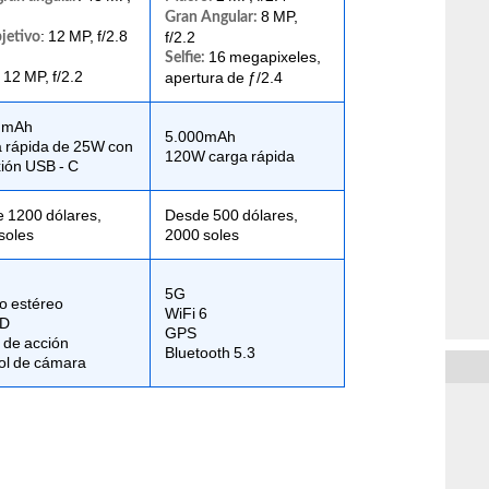
8 MP,
Gran Angular:
: 12 MP, f/2.8
f/2.2
jetivo
16 megapixeles,
Selfie:
12 MP, f/2.2
apertura de ƒ/2.4
:
 mAh
5.000mAh
 rápida de 25W con
120W carga rápida
ión USB - C
 1200 dólares,
Desde 500 dólares,
soles
2000 soles
5G
o estéreo
WiFi 6
ID
GPS
 de acción
Bluetooth 5.3
ol de cámara