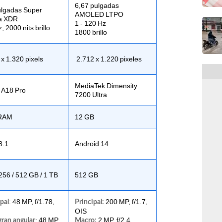
6,67 pulgadas
ulgadas Super
AMOLED LTPO
a XDR
1 - 120 Hz
 2000 nits brillo
1800 brillo
 x 1.320 pixels
2.712 x 1.220 pixeles
MediaTek Dimensity
 A18 Pro
7200 Ultra
RAM
12 GB
8.1
Android 14
256 / 512 GB / 1 TB
512 GB
: 48 MP, f/1.78,
200 MP, f/1.7,
pal
Principal:
OIS
: 48 MP,
2 MP, f/2.4
gran angular
Macro: