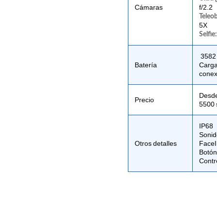
Cámaras
f/2.2
Teleob
5X
Selfie
3582
Batería
Carga
conex
Desde
Precio
5500 
IP68
Sonid
Otros detalles
Face
Botón
Contr