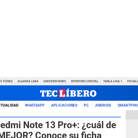
VS TÚNEZ
ALIANZA LIMA
UNIVERSITARIO
SPORTING CRISTAL
TABLA LIGA 1
FICHAJ
CTUALIDAD
WHATSAPP
APLICACIONES
PC
ANDROID
SMARTPHO
Redmi Note 13 Pro+: ¿cuál de
 MEJOR? Conoce su ficha