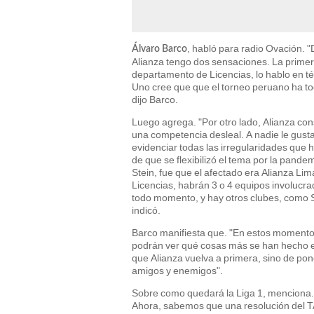
, habló para radio Ovación. 
Álvaro Barco
Alianza tengo dos sensaciones. La primer
departamento de Licencias, lo hablo en té
Uno cree que que el torneo peruano ha t
dijo Barco.
Luego agrega. "Por otro lado, Alianza con
una competencia desleal. A nadie le gust
evidenciar todas las irregularidades que
de que se flexibilizó el tema por la pandem
Stein, fue que el afectado era Alianza Li
Licencias, habrán 3 o 4 equipos involucra
todo momento, y hay otros clubes, como St
indicó.
Barco manifiesta que. "En estos momentos,
podrán ver qué cosas más se han hecho en 
que Alianza vuelva a primera, sino de pon
amigos y enemigos".
Sobre como quedará la Liga 1, menciona. "
Ahora, sabemos que una resolución del T