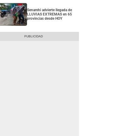
Senamhi advierte llegada de
LLUVIAS EXTREMAS en 65
provincias desde HOY