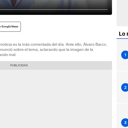
n Google News
Lo 
a noticia es la más comentada del día. Ante ello, Álvaro Barco,
onunció sobre el tema, aclarando que la imagen de la
ando mal.
1
2
3