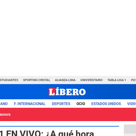
ESTUDIANTES
SPORTING CRISTAL
ALIANZA LIMA
UNIVERSITARIO
TABLA LIGA 1
FI
UANO
F. INTERNACIONAL
DEPORTES
OCIO
ESTADOS UNIDOS
VIDE
lausura
21 EN VIVO: ¿A qué hora