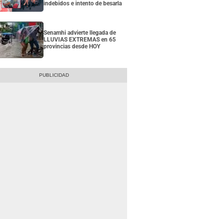
indebidos e intento de besarla
Senamhi advierte llegada de
LLUVIAS EXTREMAS en 65
provincias desde HOY