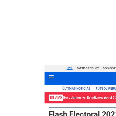
HOY:
PARTIDOS DE HOY
BOCA VS 
ÚLTIMAS NOTICIAS
FÚTBOL PER
EN VIVO
Boca Juniors vs. Estudiantes por el C
Flash Electoral 20