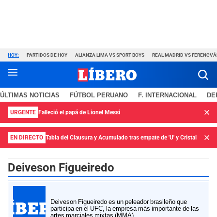
HOY:
PARTIDOS DE HOY
ALIANZA LIMA VS SPORT BOYS
REAL MADRID VS FERENCV
ÚLTIMAS NOTICIAS
FÚTBOL PERUANO
F. INTERNACIONAL
DE
URGENTE
Falleció el papá de Lionel Messi
EN DIRECTO
Tabla del Clausura y Acumulado tras empate de 'U' y Cristal
Deiveson Figueiredo
Deiveson Figueiredo es un peleador brasileño que
participa en el UFC, la empresa más importante de las
artes marciales mixtas (MMA).