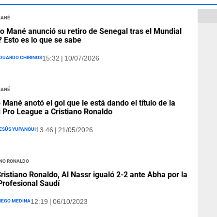
Mané
o Mané anunció su retiro de Senegal tras el Mundial
 Esto es lo que se sabe
duardo Chirinos
15:32 | 10/07/2026
Mané
 Mané anotó el gol que le está dando el título de la
 Pro League a Cristiano Ronaldo
esús Yupanqui
13:46 | 21/05/2026
ano Ronaldo
ristiano Ronaldo, Al Nassr igualó 2-2 ante Abha por la
Profesional Saudí
iego Medina
12:19 | 06/10/2023