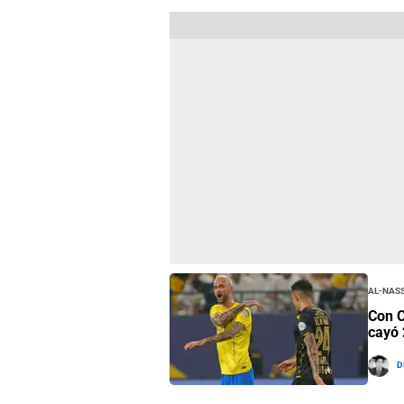
Al-Nas
Con C
cayó 
D