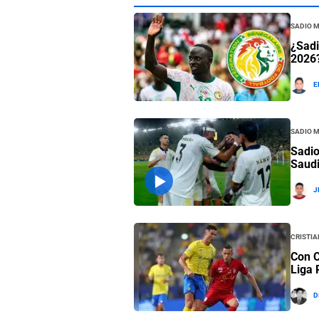
Sadio 
¿Sadi
2026?
E
Sadio 
Sadio
Saudi
J
Cristi
Con C
Liga 
D