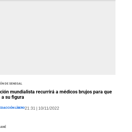
ión de Senegal
ción mundialista recurrirá a médicos brujos para que
 a su figura
edacción Líbero
21:31 | 10/11/2022
Mané