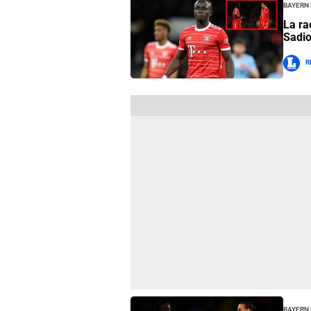
Bayern
La ra
Sadio
R
Bayern