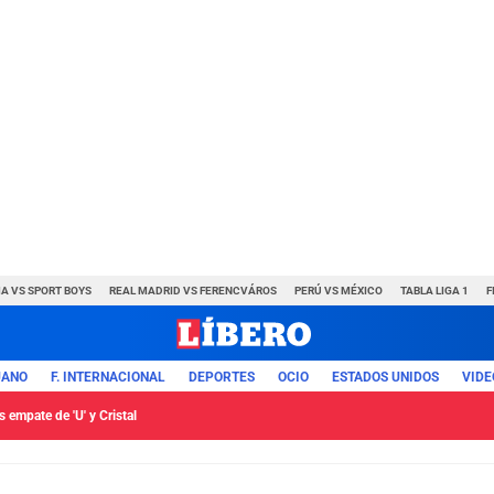
A VS SPORT BOYS
REAL MADRID VS FERENCVÁROS
PERÚ VS MÉXICO
TABLA LIGA 1
F
UANO
F. INTERNACIONAL
DEPORTES
OCIO
ESTADOS UNIDOS
VIDE
 empate de 'U' y Cristal