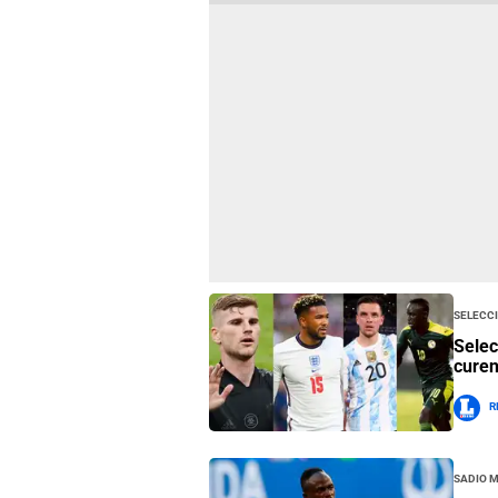
Selecc
Selec
curen
R
Sadio 