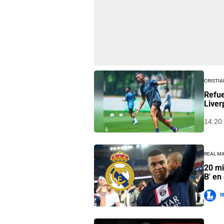
Cristi
Refue
Liver
14:20 
Real M
20 mi
B' en
R