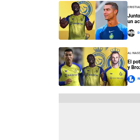
Cristi
Junto
un ac
D
Al-Nas
El po
y Bro
R