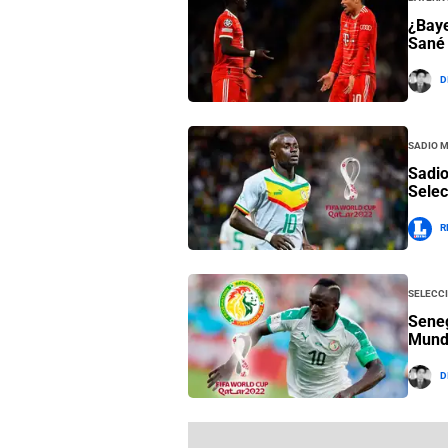
¿Baye
Sané 
D
Sadio 
Sadio
Selec
R
Selecc
Seneg
Mundi
D