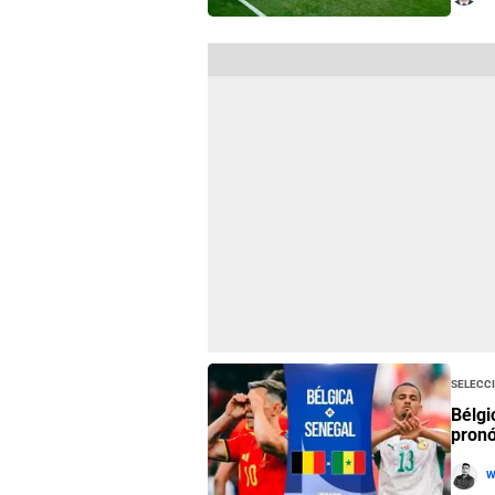
Selecci
Bélgi
pronó
W