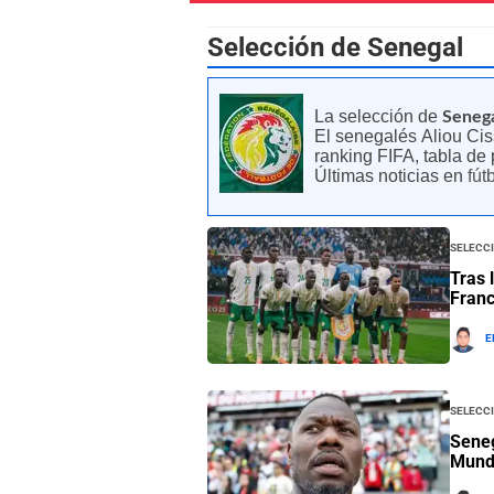
Selección de Senegal
La selección de
Seneg
El senegalés Aliou Ciss
ranking FIFA, tabla de 
Últimas noticias en
fút
Selecc
Tras 
Franc
E
Selecc
Seneg
Mundi