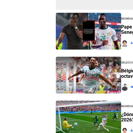
Mundia
Pape 
Seneg
A
Selecci
Bélgi
octav
W
Mundia
¿Dónd
2026
A