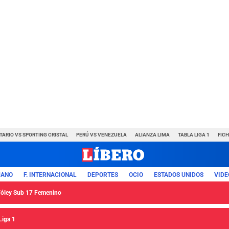
TARIO VS SPORTING CRISTAL
PERÚ VS VENEZUELA
ALIANZA LIMA
TABLA LIGA 1
FIC
UANO
F. INTERNACIONAL
DEPORTES
OCIO
ESTADOS UNIDOS
VIDE
 Vóley Sub 17 Femenino
Liga 1