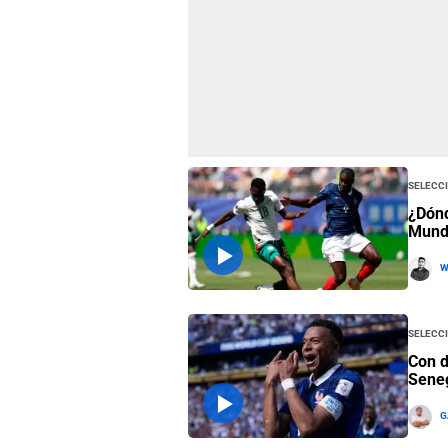
Selecci
¿Dónd
Mund
W
Selecci
Con d
Seneg
G