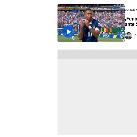
Kylian
¡Feno
ante 
D