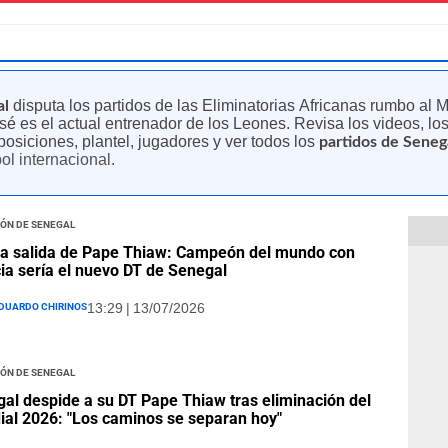
disputa los partidos de las Eliminatorias Africanas rumbo al 
al
é es el actual entrenador de los Leones. Revisa los videos, los g
posiciones, plantel, jugadores y ver todos los
partidos de Senega
bol internacional
.
ión de Senegal
la salida de Pape Thiaw: Campeón del mundo con
ia sería el nuevo DT de Senegal
duardo Chirinos
13:29 | 13/07/2026
ión de Senegal
al despide a su DT Pape Thiaw tras eliminación del
al 2026: "Los caminos se separan hoy"