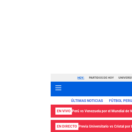
HOY:
PARTIDOS DE HOY
UNIVERSI
ÚLTIMAS NOTICIAS
FÚTBOL PER
EN VIVO
Perú vs Venezuela por el Mundial de
EN DIRECTO
Previa Universitario vs Cristal por 