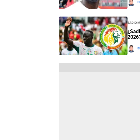
E
Sadio 
¿Sadi
2026?
E