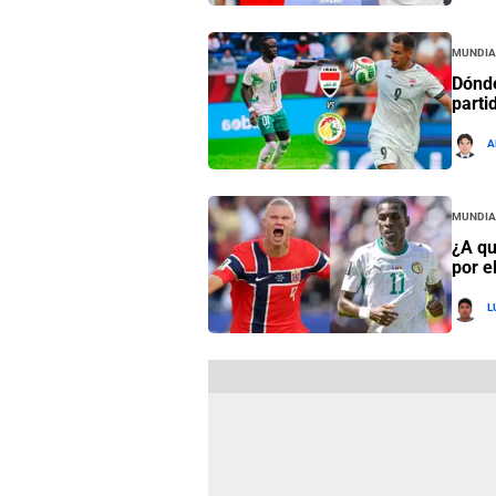
Mundia
Dónde
parti
A
Mundia
¿A qu
por e
L