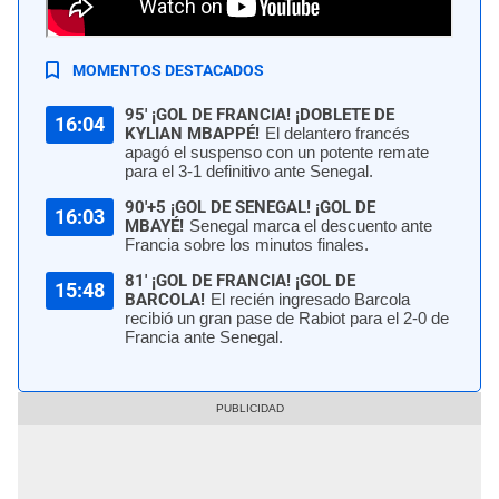
Francia venció a Senegal 3-1 por el Mundial 2026. | Foto: X France
MOMENTOS DESTACADOS
95' ¡GOL DE FRANCIA! ¡DOBLETE DE
16:04
KYLIAN MBAPPÉ!
El delantero francés
apagó el suspenso con un potente remate
para el 3-1 definitivo ante Senegal.
90'+5 ¡GOL DE SENEGAL! ¡GOL DE
16:03
MBAYÉ!
Senegal marca el descuento ante
Francia sobre los minutos finales.
81' ¡GOL DE FRANCIA! ¡GOL DE
15:48
BARCOLA!
El recién ingresado Barcola
recibió un gran pase de Rabiot para el 2-0 de
Francia ante Senegal.