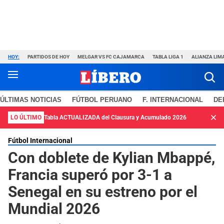
HOY:
PARTIDOS DE HOY
MELGAR VS FC CAJAMARCA
TABLA LIGA 1
ALIANZA LIM
ÚLTIMAS NOTICIAS
FÚTBOL PERUANO
F. INTERNACIONAL
DE
LO ÚLTIMO
Tabla ACTUALIZADA del Clausura y Acumulado 2026
Fútbol Internacional
Con doblete de Kylian Mbappé,
Francia superó por 3-1 a
Senegal en su estreno por el
Mundial 2026