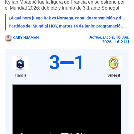
Kylian Mbappé
fue la figura de Francia en su estreno por
el Mundial 2026: doblete y triunfo de 3-1 ante Senegal.
¿A qué hora juega Irak vs Noruega, canal de transmisión y dónde ver partido del Mundial 2026?
Partidos del Mundial HOY, martes 16 de junio: programación y canales de los encuentros EN VIVO
Actualizado el 16 Jun.
GARY HUAMAN
2026 | 16:21 H
3
1
Francia
Senegal