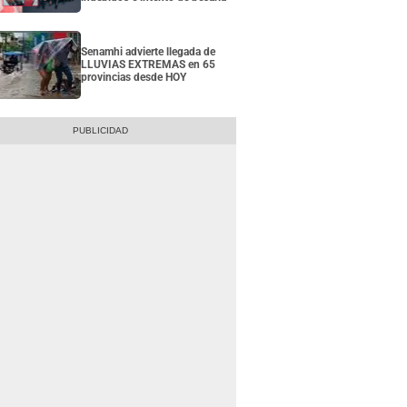
Senamhi advierte llegada de
LLUVIAS EXTREMAS en 65
provincias desde HOY