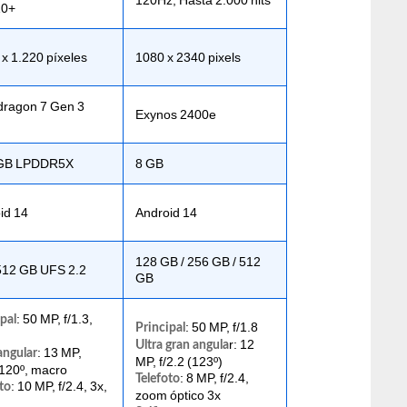
0+
 x 1.220 píxeles
1080 x 2340 pixels
ragon 7 Gen 3
Exynos 2400e
)
 GB LPDDR5X
8 GB
id 14
Android 14
128 GB / 256 GB / 512
512 GB UFS 2.2
GB
: 50 MP, f/1.3,
pal
: 50 MP, f/1.8
Principal
r: 12
Ultra gran angula
: 13 MP,
angular
MP, f/2.2 (123º)
 120º, macro
: 8 MP, f/2.4,
Telefoto
: 10 MP, f/2.4, 3x,
to
zoom óptico 3x