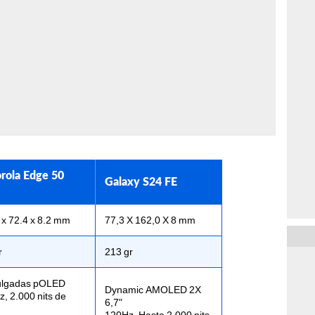
rola Edge 50
Galaxy S24 FE
 x 72.4 x 8.2 mm
77,3 X 162,0 X 8 mm
r
213 gr
ulgadas pOLED
Dynamic AMOLED 2X
z, 2.000 nits de
6,7"
120Hz, Hasta 2.000 nits