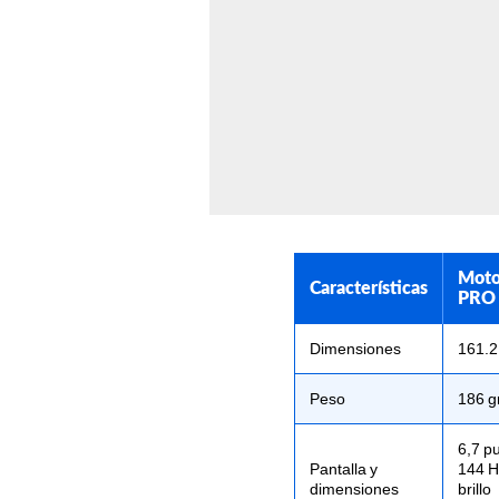
Moto
Características
PRO
Dimensiones
161.2
Peso
186 g
6,7 p
Pantalla y
144 H
dimensiones
brillo