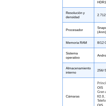
HDR1
Resolución y
2.712
densidad
Snapd
Procesador
(4nm
Memoria RAM
8/12
Sistema
Andro
operativo
Almacenamiento
256/ 
interno
Princi
OIS
Gran 
Cámaras
f/2.0,
Telefo
OIS