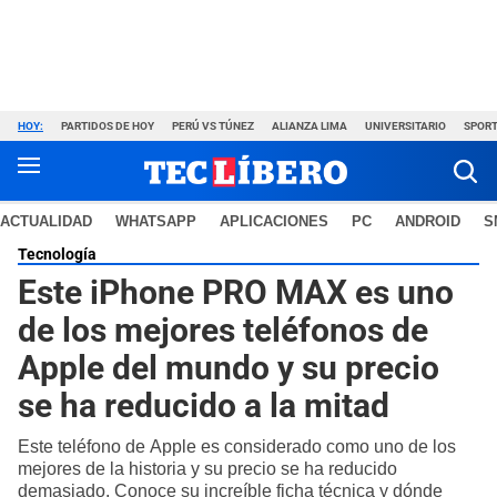
HOY:
PARTIDOS DE HOY
PERÚ VS TÚNEZ
ALIANZA LIMA
UNIVERSITARIO
SPORT
ACTUALIDAD
WHATSAPP
APLICACIONES
PC
ANDROID
S
Tecnología
Este iPhone PRO MAX es uno
de los mejores teléfonos de
Apple del mundo y su precio
se ha reducido a la mitad
Este teléfono de Apple es considerado como uno de los
mejores de la historia y su precio se ha reducido
demasiado. Conoce su increíble ficha técnica y dónde