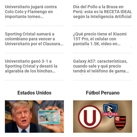
Universitario jugará contra
Día del Pollo a la Brasa en
Colo Colo y Flamengo en
Perú: esta es la RECETA IDEAL
importante torneo
según la Inteligencia Artificial
internacional
Sporting Cristal sumará a
¿Qué precio tiene el Xiaomi
colombiano para vencer a
15T Pro, el celular con
Universitario por el Clausura
pantalla 1.5K, video en
2026
4K/120fps y más barato que el
iPhone 17 Pro Max?
Universitario ganó 3-1 a
Galaxy A57: características,
Sporting Cristal y desató la
cuando sale y qué precio
algarabía de los hinchas
tendrá el teléfono de gama
cremas
media más potente de
Samsung
Estados Unidos
Fútbol Peruano