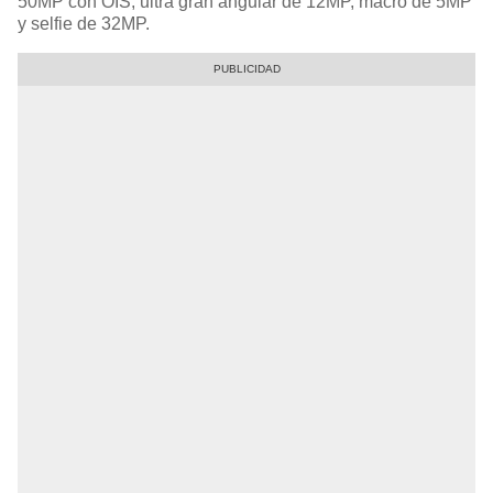
50MP con OIS, ultra gran angular de 12MP, macro de 5MP
y selfie de 32MP.