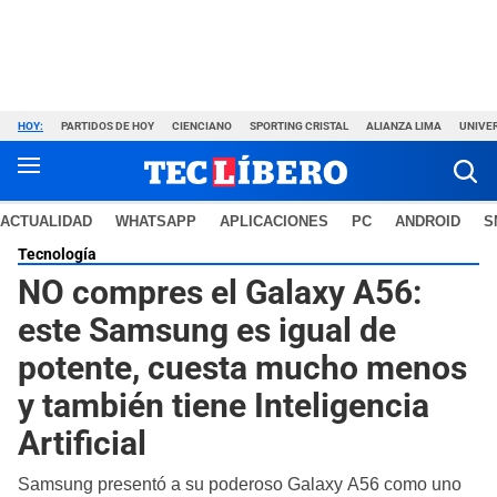
HOY:
PARTIDOS DE HOY
CIENCIANO
SPORTING CRISTAL
ALIANZA LIMA
UNIVER
ACTUALIDAD
WHATSAPP
APLICACIONES
PC
ANDROID
S
Tecnología
NO compres el Galaxy A56:
este Samsung es igual de
potente, cuesta mucho menos
y también tiene Inteligencia
Artificial
Samsung presentó a su poderoso Galaxy A56 como uno