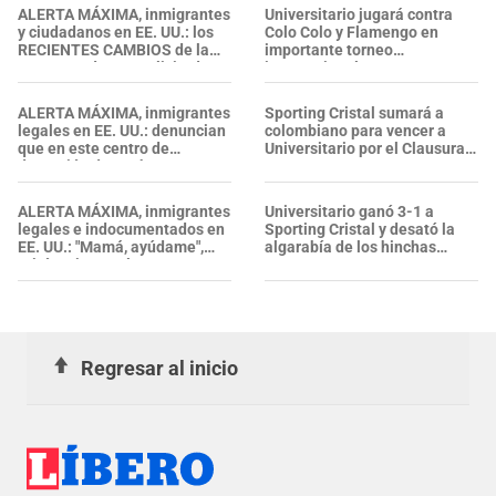
ALERTA MÁXIMA, inmigrantes
Universitario jugará contra
y ciudadanos en EE. UU.: los
Colo Colo y Flamengo en
RECIENTES CAMBIOS de la
importante torneo
Green Card y sus solicitudes;
internacional
entraron en vigencia HOY
ALERTA MÁXIMA, inmigrantes
Sporting Cristal sumará a
legales en EE. UU.: denuncian
colombiano para vencer a
que en este centro de
Universitario por el Clausura
detención de ICE hay
2026
personas ARRESTADAS CON
"ESTATUS LEGAL"
ALERTA MÁXIMA, inmigrantes
Universitario ganó 3-1 a
legales e indocumentados en
Sporting Cristal y desató la
EE. UU.: "Mamá, ayúdame",
algarabía de los hinchas
gritó un joven al ser
cremas
DETENIDO por ICE en
Glendale
Regresar al inicio