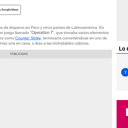
n Google News
os de disparos en Perú y otros países de Latinoamérica. En
n juego llamado "
", que tomaba varios elementos
Operation 7
ores como
Counter Strike
, terminaría convirtiéndose en uno de
nías una en casa, o ibas a las inolvidables cabinas.
Lo 
1