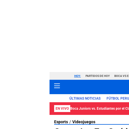
HOY:
PARTIDOS DE HOY
BOCA VS 
ÚLTIMAS NOTICIAS
FÚTBOL PER
EN VIVO
Boca Juniors vs. Estudiantes por el C
Esports
Videojuegos