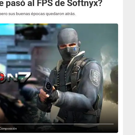
e pasó al FPS de Softnyx?
 pero sus buenas épocas quedaron atrás.
 Composición