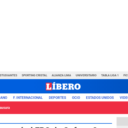
ESTUDIANTES
SPORTING CRISTAL
ALIANZA LIMA
UNIVERSITARIO
TABLA LIGA 1
FI
UANO
F. INTERNACIONAL
DEPORTES
OCIO
ESTADOS UNIDOS
VIDE
lausura