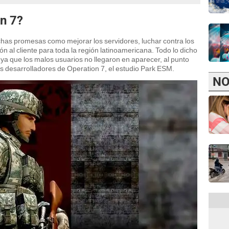
n 7?
has promesas como mejorar los servidores, luchar contra los
al cliente para toda la región latinoamericana. Todo lo dicho
ya que los malos usuarios no llegaron en aparecer, al punto
os desarrolladores de Operation 7, el estudio Park ESM.
NO