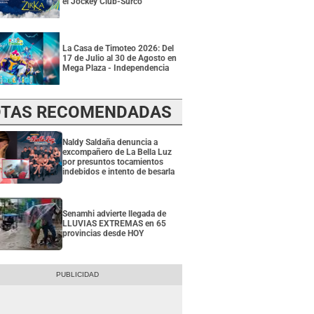
el Jockey Club-Surco
La Casa de Timoteo 2026: Del
17 de Julio al 30 de Agosto en
Mega Plaza - Independencia
TAS RECOMENDADAS
Naldy Saldaña denuncia a
excompañero de La Bella Luz
por presuntos tocamientos
indebidos e intento de besarla
Senamhi advierte llegada de
LLUVIAS EXTREMAS en 65
provincias desde HOY