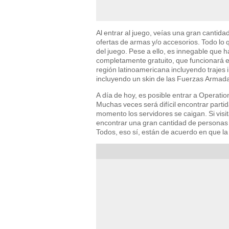
Al entrar al juego, veías una gran cantida
ofertas de armas y/o accesorios. Todo l
del juego. Pese a ello, es innegable que 
completamente gratuito, que funcionará 
región latinoamericana incluyendo trajes i
incluyendo un skin de las Fuerzas Armad
A día de hoy, es posible entrar a Operat
Muchas veces será difícil encontrar partid
momento los servidores se caigan. Si visi
encontrar una gran cantidad de personas
Todos, eso sí, están de acuerdo en que la