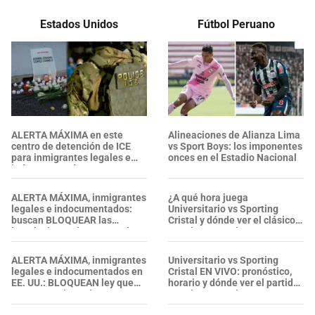
Estados Unidos
Fútbol Peruano
ALERTA MÁXIMA en este
Alineaciones de Alianza Lima
centro de detención de ICE
vs Sport Boys: los imponentes
para inmigrantes legales e
onces en el Estadio Nacional
indocumentados en EE. UU.:
SALVADOREÑO falleció tras
sufrir una "emergencia
ALERTA MÁXIMA, inmigrantes
¿A qué hora juega
médica"
legales e indocumentados:
Universitario vs Sporting
buscan BLOQUEAR las
Cristal y dónde ver el clásico
instalaciones de ICE; revelan
por el Torneo Clausura?
PLAN de acción de legislador
ALERTA MÁXIMA, inmigrantes
Universitario vs Sporting
legales e indocumentados en
Cristal EN VIVO: pronóstico,
EE. UU.: BLOQUEAN ley que
horario y dónde ver el partido
RECHAZA el uso de
por el Torneo Clausura 2026
mascarillas a agentes del ICE