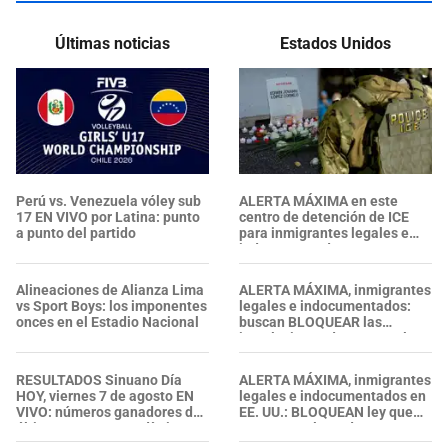
Últimas noticias
Estados Unidos
Perú vs. Venezuela vóley sub
ALERTA MÁXIMA en este
17 EN VIVO por Latina: punto
centro de detención de ICE
a punto del partido
para inmigrantes legales e
indocumentados en EE. UU.:
SALVADOREÑO falleció tras
sufrir una "emergencia
Alineaciones de Alianza Lima
ALERTA MÁXIMA, inmigrantes
médica"
vs Sport Boys: los imponentes
legales e indocumentados:
onces en el Estadio Nacional
buscan BLOQUEAR las
instalaciones de ICE; revelan
PLAN de acción de legislador
RESULTADOS Sinuano Día
ALERTA MÁXIMA, inmigrantes
HOY, viernes 7 de agosto EN
legales e indocumentados en
VIVO: números ganadores del
EE. UU.: BLOQUEAN ley que
último sorteo y estadísticas
RECHAZA el uso de
mascarillas a agentes del ICE