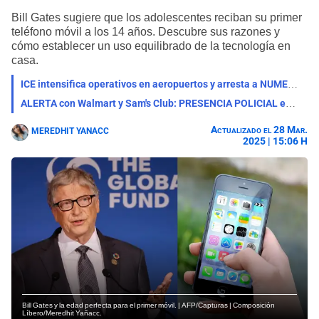
Bill Gates sugiere que los adolescentes reciban su primer
teléfono móvil a los 14 años. Descubre sus razones y
cómo establecer un uso equilibrado de la tecnología en
casa.
ICE intensifica operativos en aeropuertos y arresta a NUMEROSOS EXTRANJEROS en un solo día
ALERTA con Walmart y Sam's Club: PRESENCIA POLICIAL en los alrededores de los establecimientos en esta zona
Actualizado el 28 Mar.
MEREDHIT YANACC
2025 | 15:06 H
Bill Gates y la edad perfecta para el primer móvil. | AFP/Capturas | Composición
Líbero/Meredhit Yañacc.