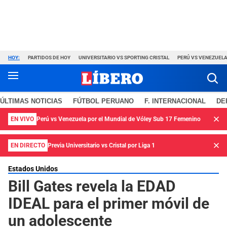
HOY:
PARTIDOS DE HOY
UNIVERSITARIO VS SPORTING CRISTAL
PERÚ VS VENEZUEL
ÚLTIMAS NOTICIAS
FÚTBOL PERUANO
F. INTERNACIONAL
DE
EN VIVO
Perú vs Venezuela por el Mundial de Vóley Sub 17 Femenino
EN DIRECTO
Previa Universitario vs Cristal por Liga 1
Estados Unidos
Bill Gates revela la EDAD
IDEAL para el primer móvil de
un adolescente