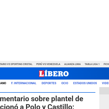
TARIO VS SPORTING CRISTAL
PERÚ VS VENEZUELA
ALIANZA LIMA
TABLA LIGA 1
FIC
UANO
F. INTERNACIONAL
DEPORTES
OCIO
ESTADOS UNIDOS
VIDE
mentario sobre plantel de
cionó a Polo y Castillo: