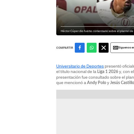
Héctor Cúper dio fuerte comentario sobre el plantel de
Siguenos e
COMPARTIR
Universitario de Deportes
presentó oficia
el título nacional de la
y, con e
Liga 1 2026
presentación fue consultado sobre el plan
que mencionó a
y
Andy Polo
Jesús Castill