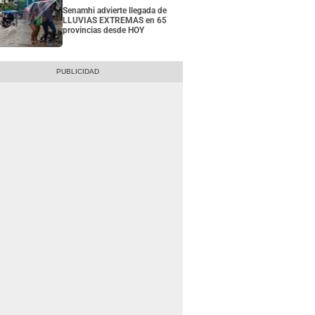
Senamhi advierte llegada de
LLUVIAS EXTREMAS en 65
provincias desde HOY