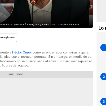
 Universitario y mencionó a Andy Polo y Jesús Castillo | Composición: Líbero
Lo 
n Google News
1
lmente a
Héctor Cúper
como su entrenador con miras a ganar
llo, alcanzar el tetracampeonato. Sin embargo, en medio de su
tel crema y no se guardó nada al enviar un claro mensaje en el
, figuras del equipo.
o
2
3