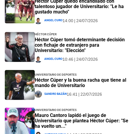
Héctor Cúper quedó encandilado con
talentoso jugador de Universitario: "Le ha
gustado mucho"
Angel Curo
14:00 | 24/07/2026
Héctor Cúper
Héctor Cúper tomó determinante decisión
con fichaje de extranjero para
Universitario: "Elección"
Angel Curo
10:46 | 24/07/2026
Universitario de Deportes
Héctor Cúper y la buena racha que tiene al
mando de Universitario
Sandro Bazán
16:41 | 22/07/2026
Universitario de Deportes
Mauro Cantoro lapidó el juego de
Universitario que plantea Héctor Cúper: "Se
ha vuelto un..."
Antonio Vidal