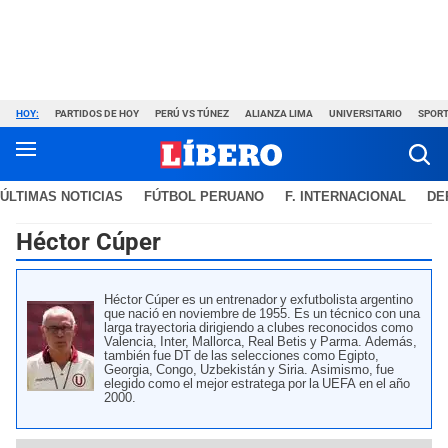
HOY:
PARTIDOS DE HOY
PERÚ VS TÚNEZ
ALIANZA LIMA
UNIVERSITARIO
SPORT
ÚLTIMAS NOTICIAS
FÚTBOL PERUANO
F. INTERNACIONAL
DE
Héctor Cúper
Héctor Cúper es un entrenador y exfutbolista argentino
que nació en noviembre de 1955. Es un técnico con una
larga trayectoria dirigiendo a clubes reconocidos como
Valencia, Inter, Mallorca, Real Betis y Parma. Además,
también fue DT de las selecciones como Egipto,
Georgia, Congo, Uzbekistán y Siria. Asimismo, fue
elegido como el mejor estratega por la UEFA en el año
2000.