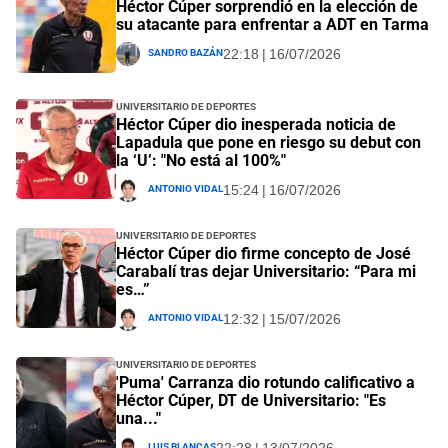
Héctor Cúper sorprendió en la elección de
su atacante para enfrentar a ADT en Tarma
Sandro Bazán
22:18 | 16/07/2026
Universitario de Deportes
Héctor Cúper dio inesperada noticia de
Lapadula que pone en riesgo su debut con
la ‘U’: "No está al 100%"
Antonio Vidal
15:24 | 16/07/2026
Universitario de Deportes
Héctor Cúper dio firme concepto de José
Carabalí tras dejar Universitario: “Para mi
es…”
Antonio Vidal
12:32 | 15/07/2026
Universitario de Deportes
'Puma' Carranza dio rotundo calificativo a
Héctor Cúper, DT de Universitario: "Es
una..."
Luis Blancas
22:28 | 13/07/2026