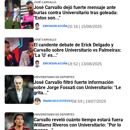
José Carvallo
José Carvallo dejó fuerte mensaje ante
burlas contra Universitario tras goleada:
"Estos son..."
Erickson Acuña
20:16 | 15/08/2025
José Carvallo
El candente debate de Erick Delgado y
Carvallo sobre Universitario vs Palmeiras:
"La 'U' es..."
Erickson Acuña
18:52 | 13/08/2025
Universitario de Deportes
José Carvallo filtró fuerte información
sobre Jorge Fossati con Universitario: "Le
grita..."
Francisco Esteves
08:59 | 19/07/2025
Universitario de Deportes
Carvallo reveló cuánto tiempo estará fuera
Williams Riveros con Universitario: "Por lo