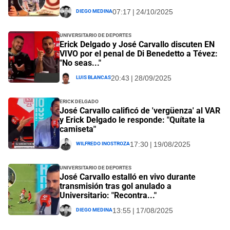
Diego Medina
07:17 | 24/10/2025
Universitario de Deportes
Erick Delgado y José Carvallo discuten EN
VIVO por el penal de Di Benedetto a Tévez:
"No seas..."
Luis Blancas
20:43 | 28/09/2025
Erick Delgado
José Carvallo calificó de 'vergüenza' al VAR
y Erick Delgado le responde: "Quítate la
camiseta"
Wilfredo Inostroza
17:30 | 19/08/2025
Universitario de Deportes
José Carvallo estalló en vivo durante
transmisión tras gol anulado a
Universitario: "Recontra..."
Diego Medina
13:55 | 17/08/2025